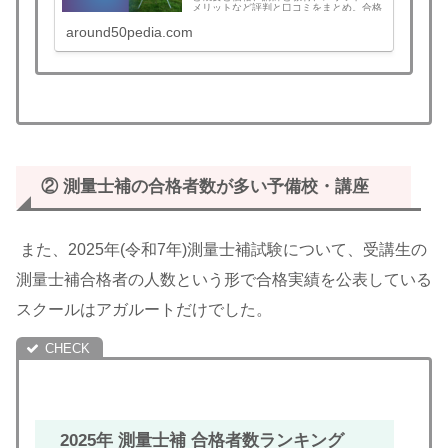
メリットなど評判と口コミをまとめ。合格
すれば全額返金！この記事を読むとアガル
around50pedia.com
ートを選ぶべきか判断できます。測量士補
講座検討中の方は必見！土地家屋調査士の
午前免除ならセットでお得！
② 測量士補の合格者数が多い予備校・
講座
また、2025年(令和7年)測量士補試験について、受講生の
測量士補合格者の人数という形で合格実績を公表している
スクールはアガルートだけでした。
2025年
測量士補 合格者数ランキング