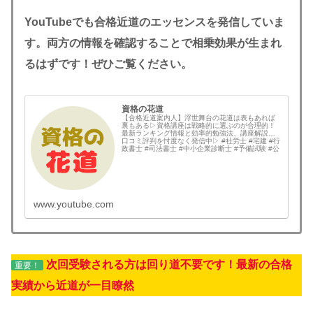
YouTubeでも合格近道のエッセンスを発信していま
す。両方の情報を確認することで相乗効果が生まれ
るはずです！ぜひご覧ください。
資格の花道
【合格近道案内人】浮世舞台の花道は表もあれば
裏もある▷資格講座は戦略的に選ぶのが合理的！
最新ランキング情報と効率的勉強法、講座解説と
口コミ評判を忖度なく発信中▷ #社労士 #宅建 #行
政書士 #司法書士 #中小企業診断士 #予備試験 #公
認会計士 #土地家屋調査士 #弁理士 #技術士 #国内
MBA #情報処理技術者 な...
www.youtube.com
次回受験される方は回り道不要です！最新の合格
重要！
実績から近道が一目瞭然