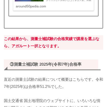
メリットなど評判と口コミをまとめ。合格
すれば全額返金！この記事を読むとアガル
around50pedia.com
ートを選ぶべきか判断できます。測量士補
講座検討中の方は必見！土地家屋調査士の
午前免除ならセットでお得！
この結果から、測量士補試験の合格実績で講座を選ぶな
ら、アガルート一択となります。
③
測量士補試験 2025年(令和7年)合格率
直近の測量士試験の結果について概要はこちらです。令和
7年(2025年)は合格率51.2%でした。
国土交通省 国土地理院のウェブサイトに、いろいろな情