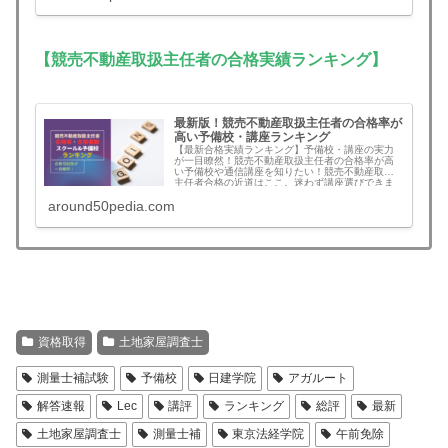
【競売不動産取扱主任者の合格実績ランキング】
最新版！競売不動産取扱主任者の合格率が
高い予備校・講座ランキング
【最新合格実績ランキング】予備校・講座の実力
が一目瞭然！競売不動産取扱主任者の合格率が高
い予備校や通信講座を知りたい！競売不動産取扱
主任者合格の近道はここ。迷わず講座選びできま
す。
around50pedia.com
資格取得
土地家屋調査士
測量士補試験
予備校
日建学院
アガルート
解答速報
Lec
講評
ランキング
総評
最新
土地家屋調査士
測量士補
東京法経学院
午前免除