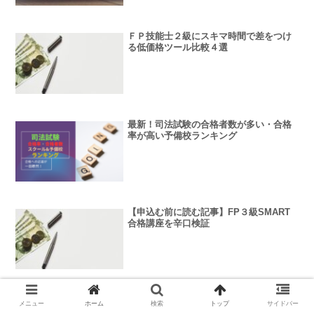
ＦＰ技能士２級にスキマ時間で差をつけ
る低価格ツール比較４選
最新！司法試験の合格者数が多い・合格
率が高い予備校ランキング
【申込む前に読む記事】FP３級SMART
合格講座を辛口検証
【口コミの真相】合格率トップ！アガル
メニュー
ホーム
検索
トップ
サイドバー
ート測量士補講座の本音の評判