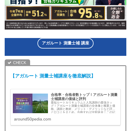
アガルート 測量士補 講座
【アガルート
測量士補
講座を徹底解説】
合格率・合格者数トップ！アガルート測量
士補講座の価値と評判
最短ルートカリキュラムと人気講師の最強タッ
グ！アガルート測量士補講座の全体像と概要と価
格、講師と教材、メリット・デメリットなど評判
と口コミをまとめ。合格すれば全額返金！この記
事を読むとアガルートを選ぶべきか判断できま
around50pedia.com
す。測量士補講座検討中の方は必見！土地家屋調
査士の午前免除ならセットでお得！