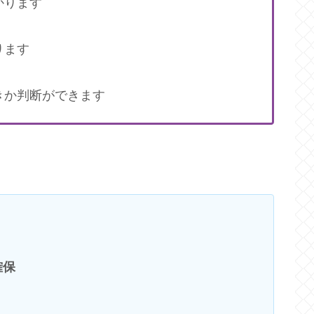
かります
ります
きか判断ができます
確保