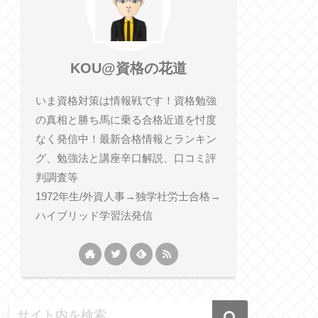
KOU@資格の花道
いま資格対策は情報戦です！資格勉強
の真相と勝ち馬に乗る合格近道を忖度
なく発信中！最新合格情報とランキン
グ、勉強法と講座辛口解説、口コミ評
判調査等
1972年生/外資人事→独学社労士合格→
ハイブリッド学習法発信