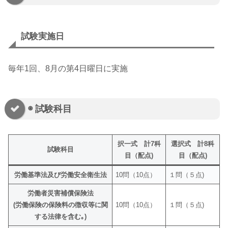
試験実施日
毎年1回、8月の第4日曜日に実施
◉ 試験科目
択一式 計7科
選択式 計8科
試験科目
目（配点)
目（配点)
労働基準法及び労働安全衛生法
10問（10点）
１問（５点)
労働者災害補償保険法
(労働保険の保険料の徴収等に関
10問（10点）
１問（５点)
する法律を含む｡)