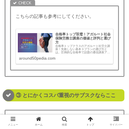
こちらの記事も参考にしてください。
合格率トップ双璧！アガルート社会
保険労務士講座の価値と評判と選び
方
合格率トップクラスのアガルート社労士講
座！失敗しない基本３プランの選び方と
は。圧倒的な合格率で話題の通信講座アガ
ルートアカデミー予備校の社労士試験講座
around50pedia.com
の講義時間やテキストなど概要と評判と口
コミをまとめ。最新版
③ とにかくコスパ重視のサブスクならここ
オンスク.JP
社会保険労務士講座
メニュー
ホーム
検索
トップ
サイドバー