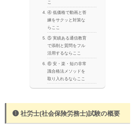
こ
④ 低価格で動画と答
練をサクッと対策な
らここ
⑤ 実績ある通信教育
で添削と質問をフル
活用するならここ
⑥ 安・楽・短の非常
識合格法メソッドを
取り入れるならここ
❶ 社労士(社会保険労務士)試験の概要