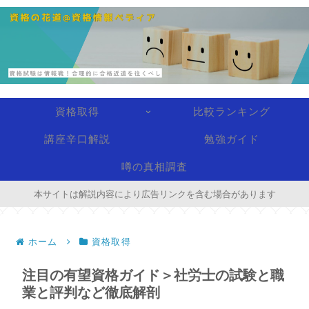
資格取得
比較ランキング
講座辛口解説
勉強ガイド
噂の真相調査
本サイトは解説内容により広告リンクを含む場合があります
ホーム
資格取得
注目の有望資格ガイド＞社労士の試験と職
業と評判など徹底解剖