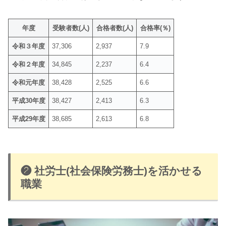
年度
受験者数(人)
合格者数(人)
合格率(％)
令和３年度
37,306
2,937
7.9
令和２年度
34,845
2,237
6.4
令和元年度
38,428
2,525
6.6
平成30年度
38,427
2,413
6.3
平成29年度
38,685
2,613
6.8
❷ 社労士(社会保険労務士)を活かせる
職業