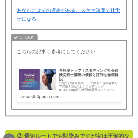
あなたにはその資格がある。スキマ時間で社労
士になる。
こちらの記事も参考にしてください。
合格率トップ！スタディング社会保
険労務士講座の価値と評判を徹底解
説
社労士試験合格率トップ独走！合格者数も
TAC抜き2位浮上！スタディング
(STUDYing)社労士通信講座３コースの違
いと選び方、費用や講義時間など概要と評
around50pedia.com
判や口コミ、合格実績他校比較などまと
め。最新・最強のAIツール3種AI学習プラ
ン・AI実力スコア・AI問題復習など合格ア
シスト徹底解説。
② 最短ルートでお馴染みですが実は圧倒的な