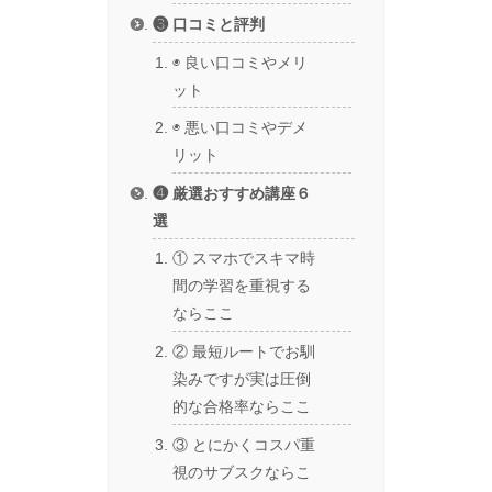
❸ 口コミと評判
◉ 良い口コミやメリ
ット
◉ 悪い口コミやデメ
リット
❹ 厳選おすすめ講座６
選
① スマホでスキマ時
間の学習を重視する
ならここ
② 最短ルートでお馴
染みですが実は圧倒
的な合格率ならここ
③ とにかくコスパ重
視のサブスクならこ