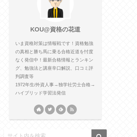
KOU@資格の花道
いま資格対策は情報戦です！資格勉強
の真相と勝ち馬に乗る合格近道を忖度
なく発信中！最新合格情報とランキン
グ、勉強法と講座辛口解説、口コミ評
判調査等
1972年生/外資人事→独学社労士合格→
ハイブリッド学習法発信