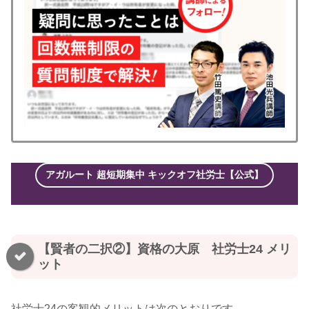
アガルート 超短期集中 キックオフ社労士【公式】
【賢者の二択②】資格の大原 社労士24 メリ
ット
社労士24の客観的メリットは次のとおりです。