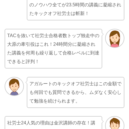
のノウハウ全てが23.5時間の講義に凝縮され
たキックオフ社労士は斬新！
TACを抜いて社労士合格者数トップ独走中の
大原の牽引役はこれ！24時間分に凝縮され
た講義を何周も繰り返して合格レベルに到達
できると評判！
アガルートのキックオフ社労士はこの金額で
も何回でも質問できるから、ムダなく安心し
て勉強を続けられます。
社労士24人気の理由は金沢講師の存在！講