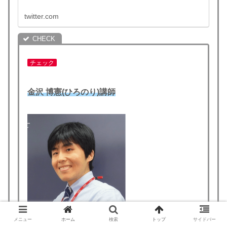
twitter.com
チェック
金沢 博憲(ひろのり)講師
メニュー
ホーム
検索
トップ
サイドバー