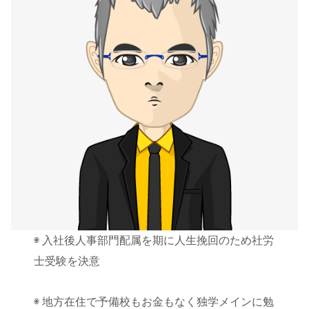
◉ 入社後人事部門配属を期に人生挽回のため社労
士受験を決意
◉ 地方在住で予備校もお金もなく独学メインに勉