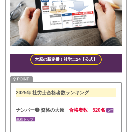
大原の新定番！社労士24【公式】
2025年
社労士合格者数ランキング
ナンバー❶ 資格の大原
合格者数 520名
5年
連続トップ