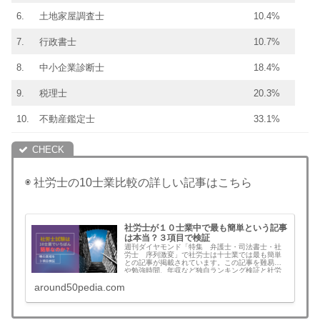
6.
土地家屋調査士
10.4%
7.
行政書士
10.7%
8.
中小企業診断士
18.4%
9.
税理士
20.3%
10.
不動産鑑定士
33.1%
◉ 社労士の10士業比較の詳しい記事はこちら
社労士が１０士業中で最も簡単という記事
は本当？３項目で検証
週刊ダイヤモンド「特集 弁護士・司法書士・社
労士 序列激変」で社労士は十士業では最も簡単
との記事が掲載されています。この記事を難易度
や勉強時間、年収など独自ランキング検証と社労
士の将来性を考察しました。士業カーストの真相
around50pedia.com
は？はたして社会保険労務士は10士業中で何位で
しょうか？