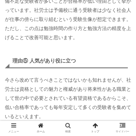
備不足な受験者が多いことが合格率が低い理由として挙が
っています。社労士は予備校に通う受験者は少なく社会人
が仕事の傍らに取り組むという受験生像が想定できます。
ただし、この点は勉強時間の作り方と勉強方法の精度を上
げることで改善可能と思います。
理由⑤ 人気があり役に立つ
今さら改めて言うべきことではないかも知れませんが、社
労士は資格としての魅力と権威があり将来性がある職業と
して世の中で必要とされている有望資格であるからこそ、
低い合格率であっても毎年安定して多くの受験者を集めて
いるといえます。
メニュー
ホーム
検索
トップ
サイドバー
人気があり役に立つ資格だからこそ、多くの人が受験し難