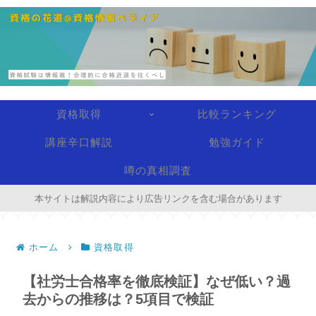
資格取得
比較ランキング
講座辛口解説
勉強ガイド
噂の真相調査
本サイトは解説内容により広告リンクを含む場合があります
ホーム
資格取得
【社労士合格率を徹底検証】なぜ低い？過
去からの推移は？5項目で検証