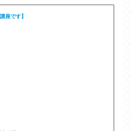
講座
です】