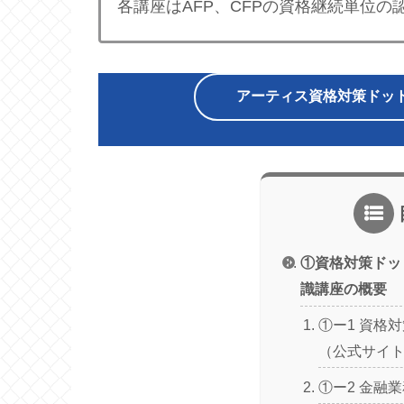
各講座はAFP、CFPの資格継続単位
アーティス資格対策ドッ
①資格対策ドッ
識講座の概要
①ー1 資格
（公式サイ
①ー2 金融