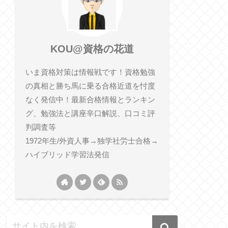
KOU@資格の花道
いま資格対策は情報戦です！資格勉強
の真相と勝ち馬に乗る合格近道を忖度
なく発信中！最新合格情報とランキン
グ、勉強法と講座辛口解説、口コミ評
判調査等
1972年生/外資人事→独学社労士合格→
ハイブリッド学習法発信