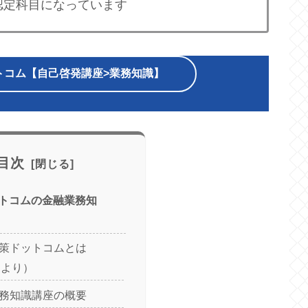
の認定科目になっています
トコム【自己啓発講座>業務知識】
目次
トコムの金融業務知
対策ドットコムとは
トより）
業務知識講座の概要