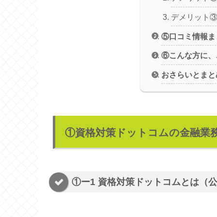
デメリット
⑤口コミ情報ま
⑥こんな方に、
おさらいとまと
①資格対策ドットコムの金融業
①ー1 資格対策ドットコムとは（