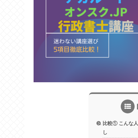
比較① こんな
し