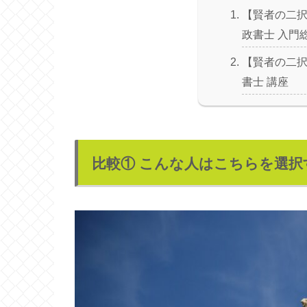
【賢者の二択
政書士 入門
【賢者の二択
書士 講座
比較① こんな人はこちらを選択