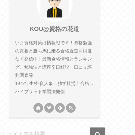
KOU@資格の花道
いま資格対策は情報戦です！資格勉強
の真相と勝ち馬に乗る合格近道を忖度
なく発信中！最新合格情報とランキン
グ、勉強法と講座辛口解説、口コミ評
判調査等
1972年生/外資人事→独学社労士合格→
ハイブリッド学習法発信