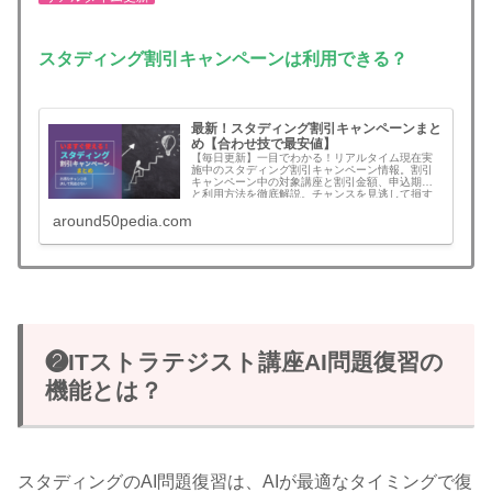
スタディング割引キャンペーンは利用できる？
最新！スタディング割引キャンペーンまと
め【合わせ技で最安値】
【毎日更新】一目でわかる！リアルタイム現在実
施中のスタディング割引キャンペーン情報。割引
キャンペーン中の対象講座と割引金額、申込期限
と利用方法を徹底解説。チャンスを見逃して損す
ることがなくなります。無料登録でさらにお得な
around50pedia.com
割引クーポンコード情報も！割引を見逃さず最安
値でスタートできます。予備試験、司法書士、公
認会計士、社労士、中小企業診断士、行政書士、
宅建、建築士、マン管/管業/賃管士、情報処理技術
者など！割引キャンペーンの年間回数と割引額目
安も一挙公開
❷ITストラテジスト講座AI問題復習の
機能とは？
スタディングのAI問題復習は、AIが最適なタイミングで復