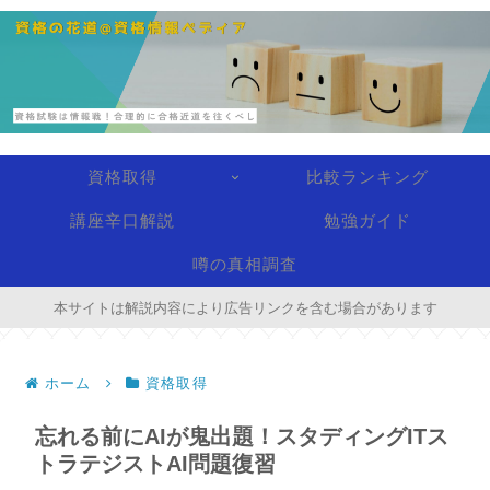
資格取得
比較ランキング
講座辛口解説
勉強ガイド
噂の真相調査
本サイトは解説内容により広告リンクを含む場合があります
ホーム
資格取得
忘れる前にAIが鬼出題！スタディングITス
トラテジストAI問題復習