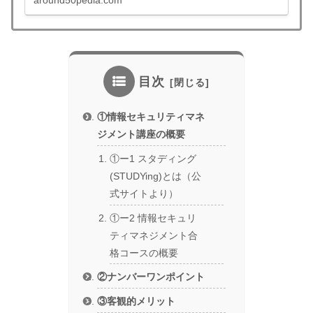
around50pedia.com
値でスタートできます。予備試験、司法書士、公
認会計士、社労士、中小企業診断士、行政書士、
宅建、建築士、マン管/管業/賃管士、情報処理技術
者など！割引キャンペーンの年間回数と割引額目
安も一挙公開
目次
①情報セキュリティマネ
ジメント講座の概要
①ー1 スタディング
(STUDYing)とは（公
式サイトより）
①ー2 情報セキュリ
ティマネジメント合
格コースの概要
②ナンバーワンポイント
③客観的メリット