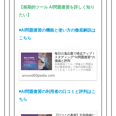
【画期的ツール AI問題復習を詳しく知り
たい】
◉AI問題復習の機能と使い方の徹底解説は
こちら
毎日の鬼出題で得点アップ！
スタディング“AI問題復習“の
価値と評判
合格最強ツール！間違えた問題を
AIが徹底管理して毎日自動出題し
てくれる！スタディングの画期的
な新機能“AI問題復習”とは？機能と
around50pedia.com
使い方、評判と口コミ、実際の効
果を徹底解説。今こそ始めてライ
バルに差をつけたい！
◉AI問題復習の利用者の口コミと評判はこ
ちら
【口コミの真相】忘却曲線に