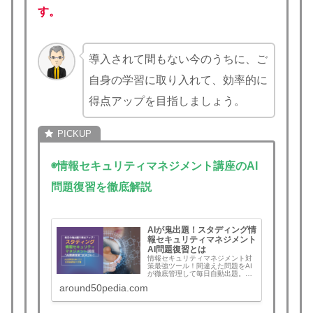
す。
導入されて間もない今のうちに、ご
自身の学習に取り入れて、効率的に
得点アップを目指しましょう。
◉情報セキュリティマネジメント講座のAI
問題復習を徹底解説
AIが鬼出題！スタディング情
報セキュリティマネジメント
AI問題復習とは
情報セキュリティマネジメント対
策最強ツール！間違えた問題をAI
が徹底管理して毎日自動出題。忘
却曲線に勝つスタディング新機
around50pedia.com
能“AI問題復習”とは？機能と使い
方、評判と口コミ、実際の効果を
徹底解説。今こそライバルに差を
つけたい！