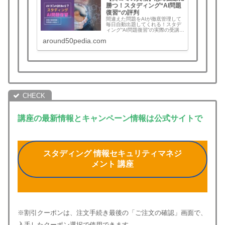
勝つ！スタディング“AI問題
復習“の評判
間違えた問題をAIが徹底管理して
毎日自動出題してくれる！スタデ
ィング“AI問題復習”の実際の受講生
の生の口コミと評判、活用法と本
around50pedia.com
音を探る！口コミの真相はいか
に？
講座の最新情報とキャンペーン情報は公式サイトで
スタディング 情報セキュリティマネジ
メント 講座
※割引クーポンは、注文手続き最後の「ご注文の確認」画面で、
入手したクーポン選択で使用できます