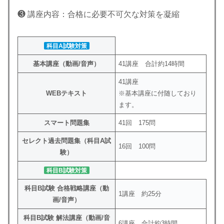
❸ 講座内容：合格に必要不可欠な対策を凝縮
科目A試験対策
基本講座（動画/音声）
41講座 合計約14時間
41講座
WEBテキスト
※基本講座に付随しており
ます。
スマート問題集
41回 175問
セレクト過去問題集（科目A試
16回 100問
験）
科目B試験対策
科目B試験 合格戦略講座（動
1講座 約25分
画/音声）
科目B試験 解法講座（動画/音
6講座 合計約3時間