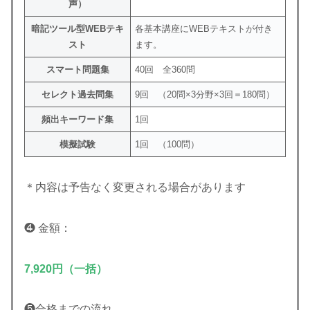
声）
暗記ツール型WEBテキ
各基本講座にWEBテキストが付き
スト
ます。
スマート問題集
40回 全360問
セレクト過去問集
9回 （20問×3分野×3回＝180問）
頻出キーワード集
1回
模擬試験
1回 （100問）
＊内容は予告なく変更される場合があります
❹ 金額：
7,920円（一括）
❺合格までの流れ