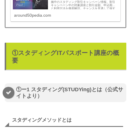
施中のスタディング割引キャンペーン情報。割引
キャンペーン中の対象講座と割引金額、申込期限
と利用方法を徹底解説。チャンスを見逃して損す
ることがなくなります。無料登録でさらにお得な
around50pedia.com
割引クーポンコード情報も！割引を見逃さず最安
値でスタートできます。予備試験、司法書士、公
認会計士、社労士、中小企業診断士、行政書士、
宅建、建築士、マン管/管業/賃管士、情報処理技術
者など！割引キャンペーンの年間回数と割引額目
安も一挙公開
①スタディングITパスポート講座の概
要
①ー1 スタディング(STUDYing)とは（公式サ
イトより）
スタディングメソッドとは