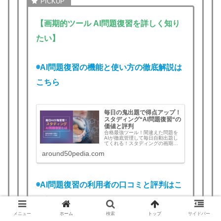
【画期的ツール AI問題復習を詳しく知り
たい】
◉AI問題復習の機能と使い方の徹底解説は
こちら
毎日の鬼出題で得点アップ！
スタディング“AI問題復習“の
価値と評判
合格最強ツール！間違えた問題を
AIが徹底管理して毎日自動出題し
てくれる！スタディングの画期的
な新機能“AI問題復習”とは？機能と
around50pedia.com
使い方、評判と口コミ、実際の効
果を徹底解説。今こそ始めてライ
バルに差をつけたい！
◉AI問題復習の利用者の口コミと評判はこ
ちら
メニュー
ホーム
検索
トップ
サイドバー