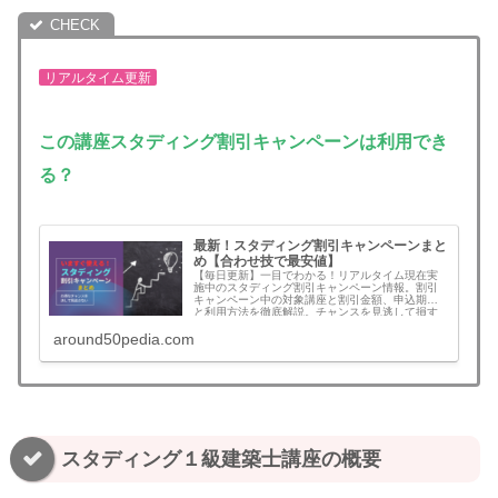
リアルタイム更新
この講座
スタディング割引キャンペーンは利用でき
る？
最新！スタディング割引キャンペーンまと
め【合わせ技で最安値】
【毎日更新】一目でわかる！リアルタイム現在実
施中のスタディング割引キャンペーン情報。割引
キャンペーン中の対象講座と割引金額、申込期限
と利用方法を徹底解説。チャンスを見逃して損す
ることがなくなります。無料登録でさらにお得な
around50pedia.com
割引クーポンコード情報も！割引を見逃さず最安
値でスタートできます。予備試験、司法書士、公
認会計士、社労士、中小企業診断士、行政書士、
宅建、建築士、マン管/管業/賃管士、情報処理技術
者など！割引キャンペーンの年間回数と割引額目
安も一挙公開
スタディング１級建築士講座の概要