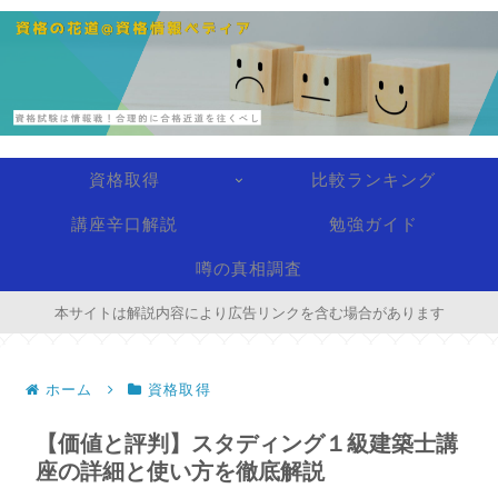
資格取得
比較ランキング
講座辛口解説
勉強ガイド
噂の真相調査
本サイトは解説内容により広告リンクを含む場合があります
ホーム
資格取得
【価値と評判】スタディング１級建築士講
座の詳細と使い方を徹底解説