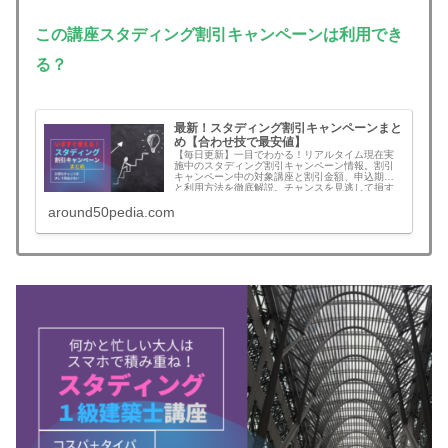
この講座
スタディング割引キャンペーンは利用でき
る？
最新！スタディング割引キャンペーンまと
め【合わせ技で最安値】
【毎日更新】一目でわかる！リアルタイム現在実
施中のスタディング割引キャンペーン情報。割引
キャンペーン中の対象講座と割引金額、申込期限
と利用方法を徹底解説。チャンスを見逃して損す
ることがなくなります。無料登録でさらにお得な
around50pedia.com
割引クーポンコード情報も！割引を見逃さず最安
値でスタートできます。予備試験、司法書士、公
認会計士、社労士、中小企業診断士、行政書士、
宅建、建築士、マン管/管業/賃管士、情報処理技術
者など！割引キャンペーンの年間回数と割引額目
安も一挙公開