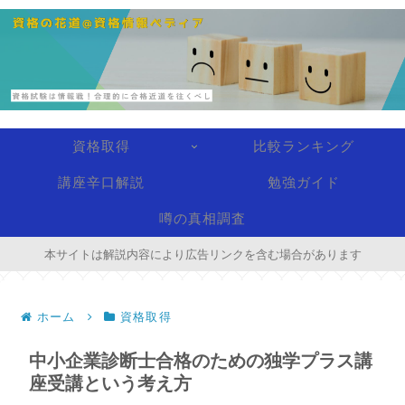
資格取得
比較ランキング
講座辛口解説
勉強ガイド
噂の真相調査
本サイトは解説内容により広告リンクを含む場合があります
ホーム
資格取得
中小企業診断士合格のための独学プラス講
座受講という考え方