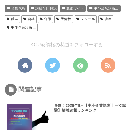
資格取得
講座辛口解説
勉強ガイド
中小企業診断士
独学
合格
併用
予備校
スクール
講座
中小企業診断士
KOU@資格の花道をフォローする
関連記事
最新！2026年8月【中小企業診断士一次試
験】解答速報ランキング