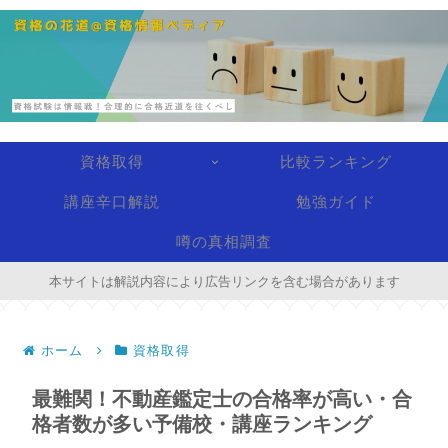
資格取得
比較ランキング
講座辛口解説
勉強ガイド
噂の真相調査
本サイトは解説内容により広告リンクを含む場合があります
ホーム
資格取得
最難関！不動産鑑定士の合格率が高い・合
格者数が多い予備校・講座ランキング