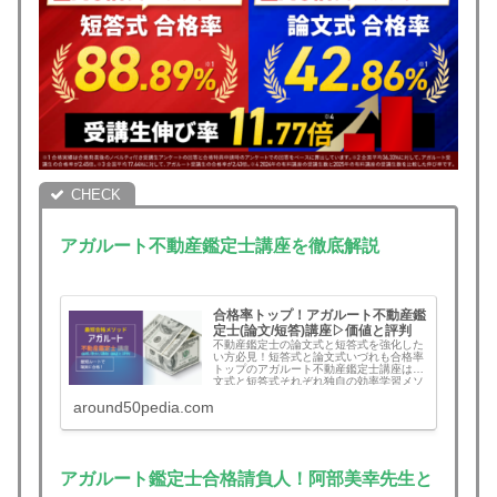
アガルート不動産鑑定士講座を徹底解説
合格率トップ！アガルート不動産鑑
定士(論文/短答)講座▷価値と評判
不動産鑑定士の論文式と短答式を強化した
い方必見！短答式と論文式いづれも合格率
トップのアガルート不動産鑑定士講座は論
文式と短答式それぞれ独自の効率学習メソ
ッドで最短ルートを目指します。講座概要
around50pedia.com
と阿部講師、メリット・デメリット、評判
と口コミ本音をまとめ。論文式で大量の答
案練習を消化していく勉強方法に挫折した
方や不安を抱える方にお薦め。アガルート
不動産鑑定士講座を選ぶべきか判断できま
す。
アガルート
鑑定士合格請負人！阿部美幸先生と