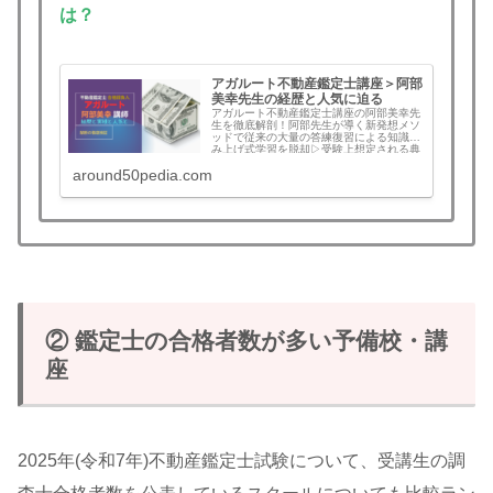
は？
アガルート不動産鑑定士講座＞阿部
美幸先生の経歴と人気に迫る
アガルート不動産鑑定士講座の阿部美幸先
生を徹底解剖！阿部先生が導く新発想メソ
ッドで従来の大量の答練復習による知識積
み上げ式学習を脱却▷受験上想定される典
型論点を網羅しテキストと論証集の回転で
around50pedia.com
完結！阿部先生のプロフィールと経歴と人
気の秘密を徹底調査！不動産鑑定士講座を
検討中の方は必見です。 不動産鑑定士の論
文式と短答式を強化したい方必見！アガル
ート不動産鑑定士講座は論文式と短答式そ
れぞれ独自の効率学習メソッドで最短ルー
トを目指します。講座概要と阿部講師、メ
リット・デメリット、評判と口コミ本音を
まとめ。論文式で大量の答案練習を消化し
ていく勉強方法に挫折した方や不安を抱え
る方にお薦め。アガルート不動産鑑定士講
座を選ぶべきか判断できます。
② 鑑定士の合格者数が多い予備校・講
座
2025年(令和7年)不動産鑑定士試験について、受講生の調