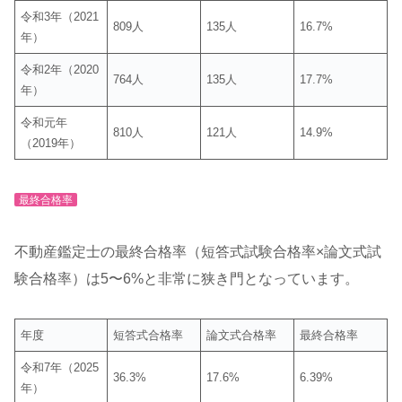
令和3年（2021
809人
135人
16.7%
年）
令和2年（2020
764人
135人
17.7%
年）
令和元年
810人
121人
14.9%
（2019年）
最終合格率
不動産鑑定士の最終合格率（短答式試験合格率×論文式試
験合格率）は5〜6%と非常に狭き門となっています。
年度
短答式合格率
論文式合格率
最終合格率
令和7年（2025
36.3%
17.6%
6.39%
年）