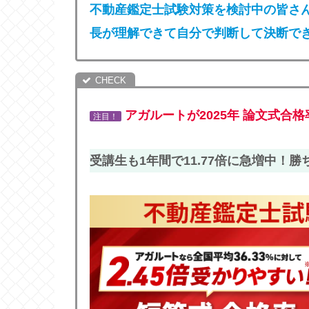
不動産鑑定士試験対策を検討中の皆さ
長が理解できて自分で判断して決断で
アガルートが2025年 論文式合格率 
注目！
受講生も1年間で11.77倍に急増中！