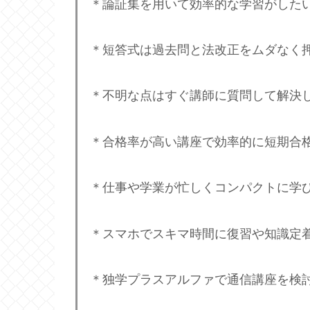
＊論証集を用いて効率的な学習がした
＊短答式は過去問と法改正をムダなく
＊不明な点はすぐ講師に質問して解決
＊合格率が高い講座で効率的に短期合
＊仕事や学業が忙しくコンパクトに学
＊スマホでスキマ時間に復習や知識定
＊独学プラスアルファで通信講座を検