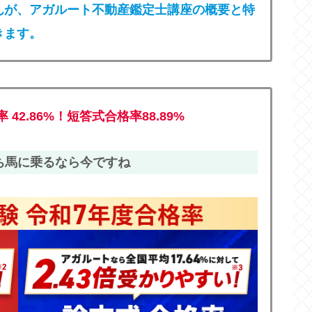
んが、アガルート不動産鑑定士講座の概要と特
きます。
42.86%
！短答式合格率88.89%
勝ち馬に乗るなら今ですね