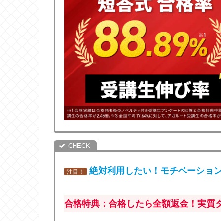
絶対利用したい！モチベーショ
注目！
合格特典：合格したら全額返金！実質