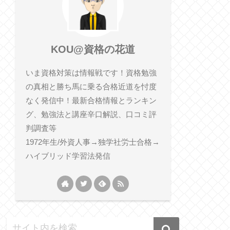
KOU@資格の花道
いま資格対策は情報戦です！資格勉強
の真相と勝ち馬に乗る合格近道を忖度
なく発信中！最新合格情報とランキン
グ、勉強法と講座辛口解説、口コミ評
判調査等
1972年生/外資人事→独学社労士合格→
ハイブリッド学習法発信