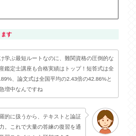
きます
け学ぶ最短ルートなのに、難関資格の圧倒的な
産鑑定士講座も合格実績はトップ！短答式は全
.89%、論文式は全国平均の2.43倍の42.86%と
急増中なんですね
羅的に扱うから、テキストと論証
力。これで大量の答練の復習を通