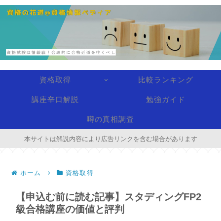
資格取得
比較ランキング
講座辛口解説
勉強ガイド
噂の真相調査
本サイトは解説内容により広告リンクを含む場合があります
ホーム
資格取得
【申込む前に読む記事】スタディングFP2
級合格講座の価値と評判