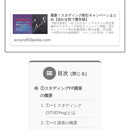
最新！スタディング割引キャンペーンまと
め【合わせ技で最安値】
【毎日更新】一目でわかる！リアルタイム現在実
施中のスタディング割引キャンペーン情報。割引
キャンペーン中の対象講座と割引金額、申込期限
と利用方法を徹底解説。チャンスを見逃して損す
ることがなくなります。無料登録でさらにお得な
around50pedia.com
割引クーポンコード情報も！割引を見逃さず最安
値でスタートできます。予備試験、司法書士、公
認会計士、社労士、中小企業診断士、行政書士、
宅建、建築士、マン管/管業/賃管士、情報処理技術
者など！割引キャンペーンの年間回数と割引額目
安も一挙公開
目次
①スタディングFP講座
の概要
①ー1 スタディング
(STUDYing)とは
①ー2 講座の概要