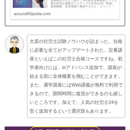
信講座のいいとこ取り！TAC抜き合格者数トップ大
原の社労士講座ラインアップと社労士24、料金と
講座概要、金沢講師と教材テキスト、メリット・
デメリット、ダメなところ、価値と使い方、おす
around50pedia.com
すめの人など徹底解説。社労士24人気の秘密がわ
かる！救済で合格なら受講料返金だから安心
大原の社労士試験ノウハウが詰まった、合格
に必要な全てがアップデートされた、定番講
座といえばこの社労士合格コースですね。初
学者向けには、inアドバンス追加で、講座が
始まる前に全体概要を掴むことができます。
また、通学講座にはWeb講義が無料で利用で
きるので、隙間時間に復習ができるのも嬉し
いところです。加えて、人気の社労士24を
安く追加するという選択肢もあります。