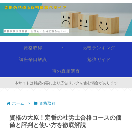
資格取得
比較ランキング
講座辛口解説
勉強ガイド
噂の真相調査
本サイトは解説内容により広告リンクを含む場合があります
ホーム
資格取得
資格の大原！定番の社労士合格コースの価
値と評判と使い方を徹底解説