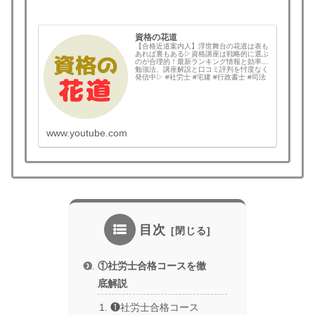
資格の花道
【合格近道案内人】浮世舞台の花道は表も
あれば裏もある▷資格講座は戦略的に選ぶ
のが合理的！最新ランキング情報と効率的
勉強法、講座解説と口コミ評判を忖度なく
発信中▷ #社労士 #宅建 #行政書士 #司法
書士 #中小企業診断士 #予備試験 #公認会
計士 #土地家屋調査士 #弁理士 #技術士 #
国内MBA #情報処理技術者 な...
www.youtube.com
目次
①社労士合格コースを徹
底解説
❶社労士合格コース