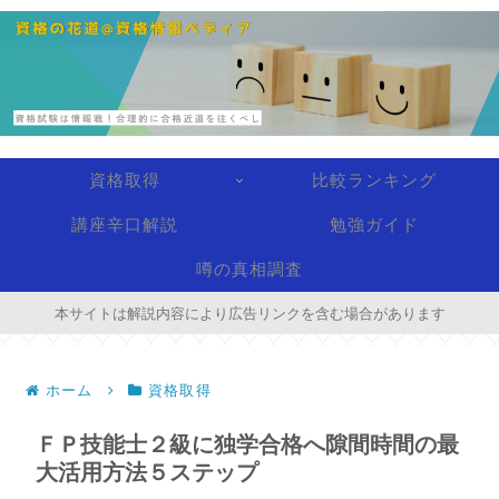
資格取得
比較ランキング
講座辛口解説
勉強ガイド
噂の真相調査
本サイトは解説内容により広告リンクを含む場合があります
ホーム
資格取得
ＦＰ技能士２級に独学合格へ隙間時間の最
大活用方法５ステップ