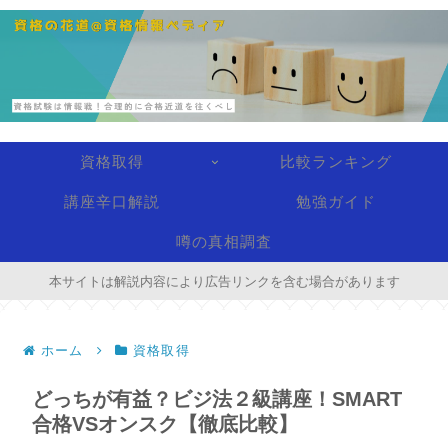
資格取得
比較ランキング
講座辛口解説
勉強ガイド
噂の真相調査
本サイトは解説内容により広告リンクを含む場合があります
ホーム
資格取得
どっちが有益？ビジ法２級講座！SMART
合格VSオンスク【徹底比較】