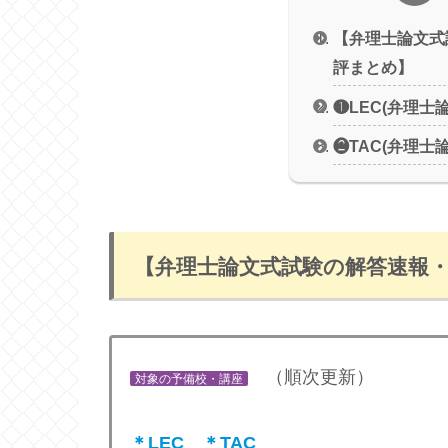
【弁理士論文式
評まとめ】
❶LEC(弁理士
❷TAC(弁理士
【弁理士論文式試験の解答速報
（順次更新）
対象の予備校・講座
＊LEC ＊TAC