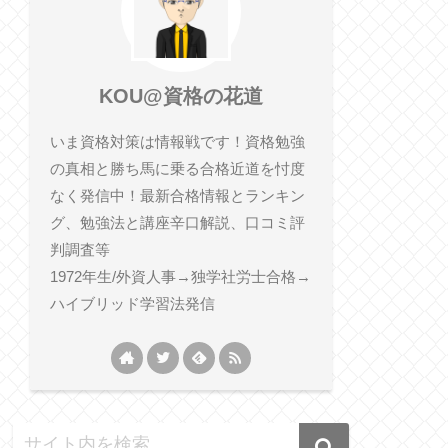
KOU@資格の花道
いま資格対策は情報戦です！資格勉強
の真相と勝ち馬に乗る合格近道を忖度
なく発信中！最新合格情報とランキン
グ、勉強法と講座辛口解説、口コミ評
判調査等
1972年生/外資人事→独学社労士合格→
ハイブリッド学習法発信