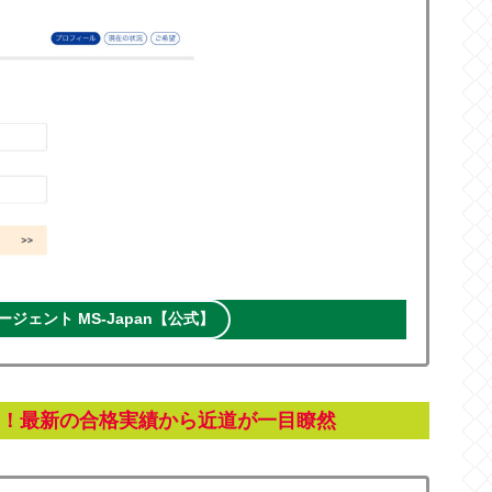
ジェント MS-Japan【公式】
！最新の合格実績から近道が一目瞭然