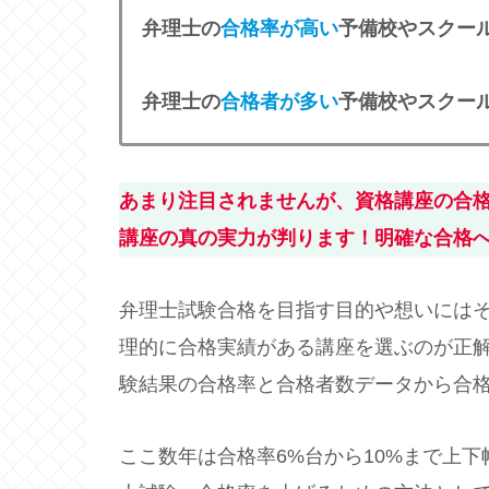
弁理士の
合格率が高い
予備校やスクー
弁理士の
合格者が多い
予備校やスクー
あまり注目されませんが、資格講座の合
講座の真の実力が判ります！明確な合格
弁理士試験合格を目指す目的や想いには
理的に合格実績がある講座を選ぶのが正
験結果の合格率と合格者数データから合
ここ数年は合格率6%台から10%まで上