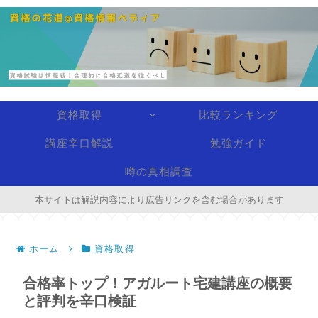
資格取得
比較ランキング
講座辛口解説
勉強ガイド
噂の真相調査
本サイトは解説内容により広告リンクを含む場合があります
ホーム
資格取得
合格率トップ！アガルート宅建講座の概要
と評判を辛口検証