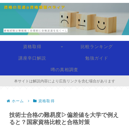
資格取得
比較ランキング
講座辛口解説
勉強ガイド
噂の真相調査
本サイトは解説内容により広告リンクを含む場合があります
ホーム
資格取得
技術士合格の難易度▷偏差値を大学で例え
ると？国家資格比較と合格対策