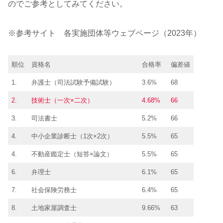
のでご参考としてみてください。
※参考サイト 各実施団体等ウェブページ（2023年）
順位
資格名
合格率
偏差値
1.
弁護士（司法試験予備試験）
3.6%
68
2.
技術士（一次×二次）
4.68%
66
3.
司法書士
5.2%
66
4.
中小企業診断士（1次×2次）
5.5%
65
4.
不動産鑑定士（短答×論文）
5.5%
65
6.
弁理士
6.1%
65
7.
社会保険労務士
6.4%
65
8.
土地家屋調査士
9.66%
63