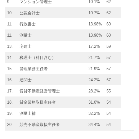
9.
マンション管理士
10.1%
62
10.
公認会計士
10.7%
62
11.
行政書士
13.98%
60
11.
測量士
13.98%
60
13.
宅建士
17.2%
59
14.
税理士（科目含む）
21.7%
57
15.
管理業務主任者
21.9%
57
16.
通関士
24.2%
57
17.
賃貸不動産経営管理士
28.2%
55
18.
貸金業務取扱主任者
31.0%
54
19.
測量士補
32.2%
54
20.
競売不動産取扱主任者
34.4%
54