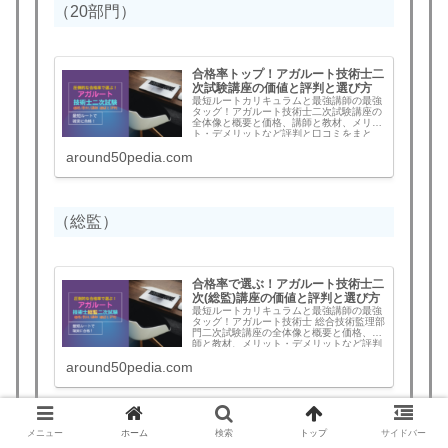
（20部門）
合格率トップ！アガルート技術士二
次試験講座の価値と評判と選び方
最短ルートカリキュラムと最強講師の最強
タッグ！アガルート技術士二次試験講座の
全体像と概要と価格、講師と教材、メリッ
ト・デメリットなど評判と口コミをまと
め。合格すれば全額返金！この記事を読む
around50pedia.com
とアガルートを選ぶべきか判断できます。
20部門対策も総合技術監理部門対策も技術
士二次試験講座検討中の方は必見！
（総監）
合格率で選ぶ！アガルート技術士二
次(総監)講座の価値と評判と選び方
最短ルートカリキュラムと最強講師の最強
タッグ！アガルート技術士 総合技術監理部
門二次試験講座の全体像と概要と価格、講
師と教材、メリット・デメリットなど評判
と口コミをまとめ。合格すれば全額返金！
around50pedia.com
この記事を読むとアガルートを選ぶべきか
判断できます。20部門との違いにフォーカ
スした総監部門対策専用講座。技術士二次
試験講座検討中の方は必見！
メニュー
ホーム
検索
トップ
サイドバー