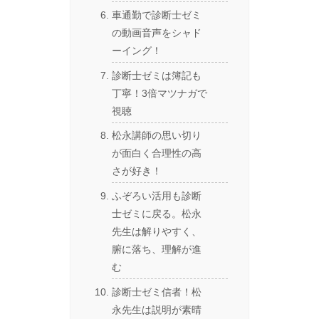
車通勤で診断士ゼミ
の動画音声をシャド
ーイング！
診断士ゼミは簿記も
丁寧！3倍マツナガで
視聴
松永講師の思い切り
が面白く合理性の高
さが好き！
ふぞろい活用も診断
士ゼミに戻る。松永
先生は解りやすく、
腑に落ち、理解が進
む
診断士ゼミ信者！松
永先生は説明が素晴