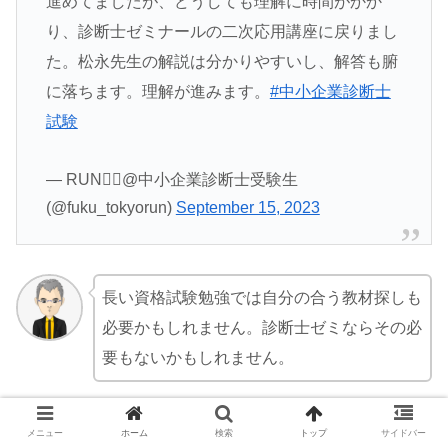
進めてましたが、どうしても理解に時間がかか
り、診断士ゼミナールの二次応用講座に戻りまし
た。松永先生の解説は分かりやすいし、解答も腑
に落ちます。理解が進みます。
#中小企業診断士
試験
— RUN🏃‍♂️@中小企業診断士受験生
(@fuku_tokyorun)
September 15, 2023
長い資格試験勉強では自分の合う教材探しも
必要かもしれません。診断士ゼミならその必
要もないかもしれません。
メニュー
ホーム
検索
トップ
サイドバー
診断士ゼミ信者！松永先生は説明が素晴らし