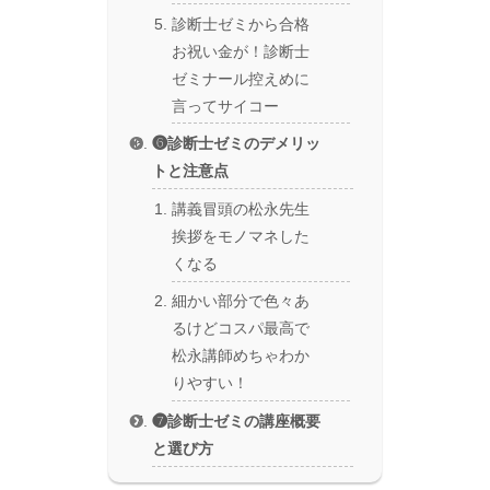
診断士ゼミから合格
お祝い金が！診断士
ゼミナール控えめに
言ってサイコー
❻診断士ゼミのデメリッ
トと注意点
講義冒頭の松永先生
挨拶をモノマネした
くなる
細かい部分で色々あ
るけどコスパ最高で
松永講師めちゃわか
りやすい！
❼診断士ゼミの講座概要
と選び方