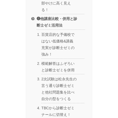
部やけに高く見え
る！
❹他講座比較・併用と診
断士ゼミ活用法
百貨店的な予備校で
はない低価格&講義
充実が診断士ゼミの
強み！
模範解答はふぞろい
と診断士ゼミを併用
2次試験は松永先生の
言う通り診断士ゼミ
と他社問題集を比べ
自分の型をつくる
TBCから診断士ゼミ
ナールに切替え！