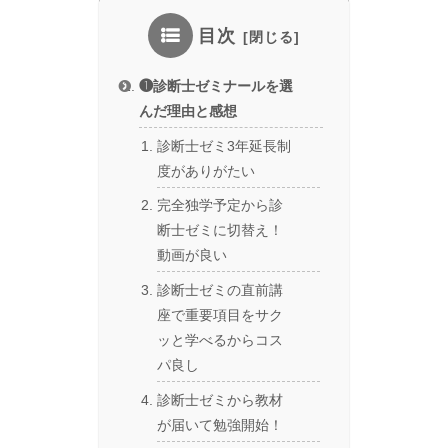
目次
❶診断士ゼミナールを選
んだ理由と感想
診断士ゼミ3年延長制
度がありがたい
完全独学予定から診
断士ゼミに切替え！
動画が良い
診断士ゼミの直前講
座で重要項目をサク
ッと学べるからコス
パ良し
診断士ゼミから教材
が届いて勉強開始！