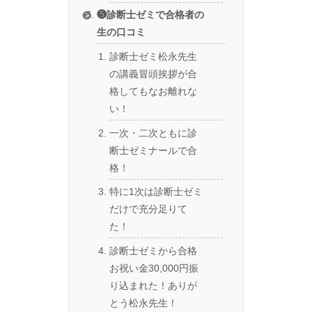
❺診断士ゼミで合格者の
生の口コミ
診断士ゼミ松永先生
の講義冒頭挨拶が合
格してもなお離れな
い！
一次・二次ともに診
断士ゼミナールで合
格！
特に1次は診断士ゼミ
だけで充分足りて
た！
診断士ゼミから合格
お祝い金30,000円振
り込まれた！ありが
とう松永先生！