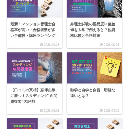
最新！マンション管理士合
弁理士試験の難易度▷偏差
格率が高い・合格者数が多
値を大学で例えると？他資
い予備校・講座ランキング
格比較と合格対策
2026.06.28
2026.06.03
【口コミの真相】忘却曲線
独学と自学と自習 明確な
に勝つ！スタディング“AI問
違いとは？
題復習“の評判
2026.06.01
2026.04.22