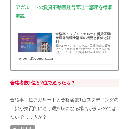
アガルートの賃貸不動産経営管理士講座を徹底
解説
合格率トップ！アガルート賃貸不動
産経営管理士講座の概要と価値と評
判
最短ルートカリキュラムと工藤講師の最強
タッグ！総合講座と総合カリキュラムの違
いは？アガルート賃貸不動産経営管理士講
座合格の概要と価格、講師と教材、メリッ
around50pedia.com
ト・デメリットなど評判と口コミをまと
め。合格すれば全額返金！この記事を読む
とアガルートを選ぶべきか判断できます。
賃貸管理士講座検討中の方は必見！
合格者数
1位と2位で迷ったら？
合格率１位アガルートと合格者数1位スタディングの
二択が実質的に迷う選択肢になる場合が多いのでは
ないでしょうか？