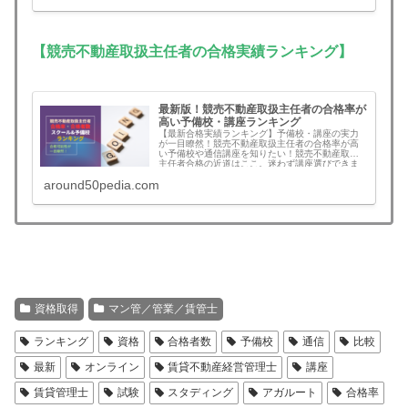
【競売不動産取扱主任者の合格実績ランキング】
最新版！競売不動産取扱主任者の合格率が
高い予備校・講座ランキング
【最新合格実績ランキング】予備校・講座の実力
が一目瞭然！競売不動産取扱主任者の合格率が高
い予備校や通信講座を知りたい！競売不動産取扱
主任者合格の近道はここ。迷わず講座選びできま
す。
around50pedia.com
資格取得
マン管／管業／賃管士
ランキング
資格
合格者数
予備校
通信
比較
最新
オンライン
賃貸不動産経営管理士
講座
賃貸管理士
試験
スタディング
アガルート
合格率