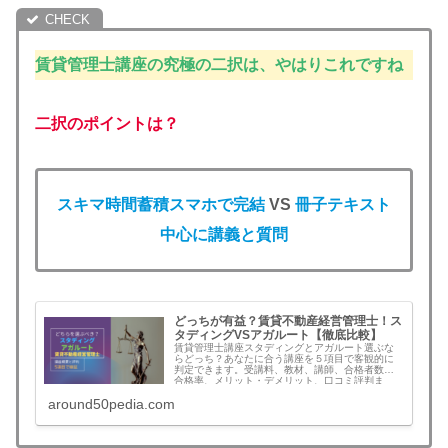
賃貸管理士講座の究極の二択は
、
やはり
これですね
二択のポイントは？
スキマ時間蓄積スマホで完結
VS
冊子テキスト
中心に講義と質問
どっちが有益？賃貸不動産経営管理士！ス
タディングVSアガルート【徹底比較】
賃貸管理士講座スタディングとアガルート選ぶな
らどっち？あなたに合う講座を５項目で客観的に
判定できます。受講料、教材、講師、合格者数と
合格率、メリット・デメリット、口コミ評判ま
で！AIとスマホ完結スタディングか？冊子テキス
around50pedia.com
トで質問無制限アガルートか？人気講師の竹原講
師VS工藤講師も！賃貸不動産経営管理士講座を迷
わず決定