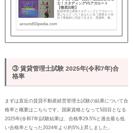
士！スタディングVSアガルート
【徹底比較】
賃貸管理士講座スタディングとアガルート
選ぶならどっち？あなたに合う講座を５項
目で客観的に判定できます。受講料、教
材、講師、合格者数と合格率、メリット・
around50pedia.com
デメリット、口コミ評判まで！AIとスマホ
完結スタディングか？冊子テキストで質問
無制限アガルートか？人気講師の竹原講師
VS工藤講師も！賃貸不動産経営管理士講
座を迷わず決定
③ 賃貸管理士試験 2025年(令和7年)合
格率
まずは直近の賃貸不動産経営管理士試験の結果について合
格率と概要はこちらです。国家資格となって5回目となる
2025年(令和7年)試験結果は、合格率29.5%と過去最も低
い合格率となった2024年より約5%上昇しました。