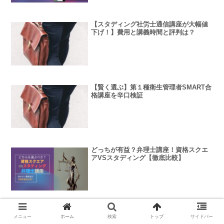
【スタディング社労士通信講座が大幅値
下げ！】費用と講義時間と評判は？
【賢く選ぶ】第１種衛生管理者SMART合
格講座を辛口検証
どっちが有益？弁理士講座！資格スクエ
アVSスタディング【徹底比較】
司法書士試験の合格率が高い・合格者数
メニュー
ホーム
検索
トップ
サイドバー
が多い通信講座・予備校ランキング