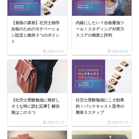
【資格の真相】社労士独学
内緒にしたい？合格最強ツ
合格のためのモチベーショ
ール！スタディングAI実力
ン設定と維持３つのポイン
スコアの精度と評判
ト
2026.04.01
2026.04.01
【社労士受験勉強に挫折し
社労士受験勉強にこそ効果
そうな時に読む記事】解決
的！バックキャスト思考の
策はこの３つ
簡単５ステップ
2026.01.17
2026.01.01