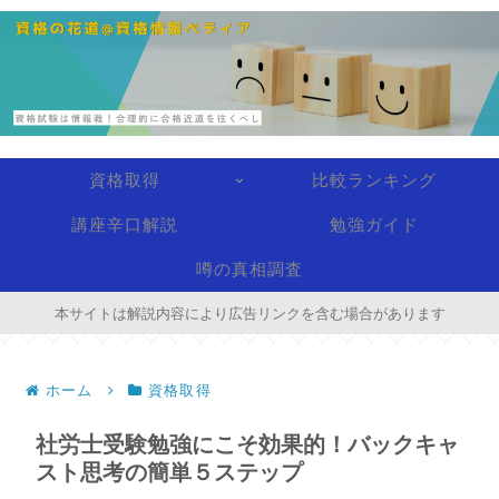
資格取得
比較ランキング
講座辛口解説
勉強ガイド
噂の真相調査
本サイトは解説内容により広告リンクを含む場合があります
ホーム
資格取得
社労士受験勉強にこそ効果的！バックキャ
スト思考の簡単５ステップ