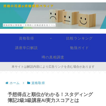
資格取得
比較ランキング
講座辛口解説
勉強ガイド
噂の真相調査
本サイトは解説内容により広告リンクを含む場合があります
ホーム
資格取得
予想得点と順位がわかる！スタディング
簿記2級3級講座AI実力スコアとは