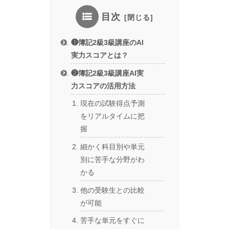
目次
❶簿記2級3級講座のAI
実力スコアとは？
❷簿記2級3級講座AI実
力スコアの活用方法
現在の試験得点予測
をリアルタイムに把
握
細かく科目別や単元
別に苦手な分野がわ
かる
他の受験生との比較
が可能
苦手な単元をすぐに