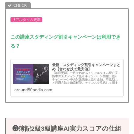
リアルタイム更新
この講座
スタディング割引キャンペーンは利用でき
る？
最新！スタディング割引キャンペーンまと
め【合わせ技で最安値】
【毎日更新】一目でわかる！リアルタイム現在実
施中のスタディング割引キャンペーン情報。割引
キャンペーン中の対象講座と割引金額、申込期限
と利用方法を徹底解説。チャンスを見逃して損す
ることがなくなります。無料登録でさらにお得な
around50pedia.com
割引クーポンコード情報も！割引を見逃さず最安
値でスタートできます。予備試験、司法書士、公
認会計士、社労士、中小企業診断士、行政書士、
宅建、建築士、マン管/管業/賃管士、情報処理技術
者など！割引キャンペーンの年間回数と割引額目
安も一挙公開
❸簿記2級3級講座AI実力スコアの仕組