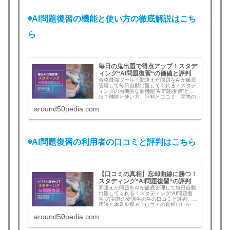
◉AI問題復習の機能と使い方の徹底解説はこち
ら
毎日の鬼出題で得点アップ！スタデ
ィング“AI問題復習“の価値と評判
合格最強ツール！間違えた問題をAIが徹底
管理して毎日自動出題してくれる！スタデ
ィングの画期的な新機能“AI問題復習”と
は？機能と使い方、評判と口コミ、実際の
効果を徹底解説。今こそ始めてライバルに
around50pedia.com
差をつけたい！
◉AI問題復習の利用者の口コミと評判はこちら
【口コミの真相】忘却曲線に勝つ！
スタディング“AI問題復習“の評判
間違えた問題をAIが徹底管理して毎日自動
出題してくれる！スタディング“AI問題復
習”の実際の受講生の生の口コミと評判、活
用法と本音を探る！口コミの真相はいか
に？
around50pedia.com