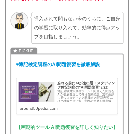
導入されて間もない今のうちに、ご自身
の学習に取り入れて、効率的に得点アッ
プを目指しましょう。
◉簿記検定講座のAI問題復習を徹底解説
忘れる前にAIが鬼出題！スタディン
グ簿記講座の“AI問題復習”とは
簿記受験対策最強ツール！間違えた問題を
AIが徹底管理して毎日自動出題。忘却曲線
に勝つスタディング新機能“AI問題復習”と
は？機能と使い方、実際の効果を徹底解
説。簿記1級・2級・3級対応。今こそライ
around50pedia.com
バルに差をつけたい！
【画期的ツール AI問題復習を詳しく知りたい】