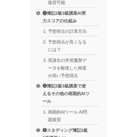
復習可能
❸簿記2級3級講座AI実
力スコアの仕組み
予想得点の計算方法
予想得点が高くなる
には？
受講生の学習履歴デ
ータを駆使した精度
が高い予想得点
❹簿記2級3級講座で使
えるその他の画期的AIツ
ール
画期的AIツール AI問
題復習
❺スタディング簿記2級