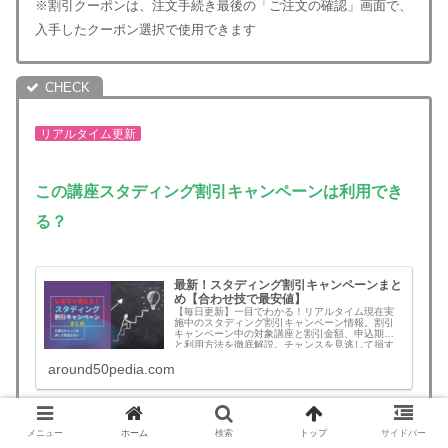
※割引クーポンは、注文手続き最後の「ご注文の確認」画面で、
入手したクーポン選択で使用できます
リアルタイム更新
この講座
スタディング割引キャンペーンは利用でき
る？
最新！スタディング割引キャンペーンまと
め【合わせ技で最安値】
【毎日更新】一目でわかる！リアルタイム現在実
施中のスタディング割引キャンペーン情報。割引
キャンペーン中の対象講座と割引金額、申込期限
と利用方法を徹底解説。チャンスを見逃して損す
ることがなくなります。無料登録でさらにお得な
around50pedia.com
割引クーポンコード情報も！割引を見逃さず最安
値でスタートできます。予備試験、司法書士、公
認会計士、社労士、中小企業診断士、行政書士、
宅建、建築士、マン管/管業/賃管士、情報処理技術
者など！割引キャンペーンの年間回数と割引額目
安も一挙公開
メニュー
ホーム
検索
トップ
サイドバー