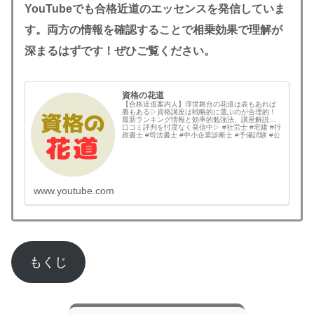
YouTubeでも合格近道のエッセンスを発信していま
す。両方の情報を確認することで相乗効果で理解が
深まるはずです！ぜひご覧ください。
資格の花道
【合格近道案内人】浮世舞台の花道は表もあれば
裏もある▷資格講座は戦略的に選ぶのが合理的！
最新ランキング情報と効率的勉強法、講座解説と
口コミ評判を忖度なく発信中▷ #社労士 #宅建 #行
政書士 #司法書士 #中小企業診断士 #予備試験 #公
認会計士 #土地家屋調査士 #弁理士 #技術士 #国内
MBA #情報処理技術者 な...
www.youtube.com
もくじ