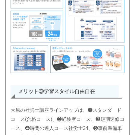
メリット③学習スタイル自由自在
大原の社労士講座ラインアップは、❶スタンダード
コース(合格コース)、❷経験者コース、❸短期速修コ
ース、❹時間の達人コース社労士24、❺事前準備単