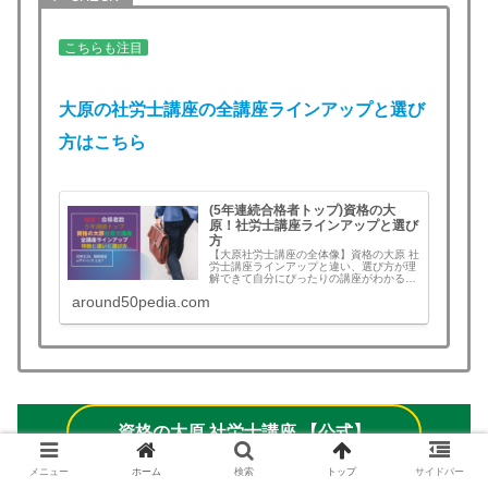
こちらも注目
大原の社労士講座の全講座ラインアップと選び
方はこちら
(5年連続合格者トップ)資格の大
原！社労士講座ラインアップと選び
方
【大原社労士講座の全体像】資格の大原 社
労士講座ラインアップと違い、選び方が理
解できて自分にぴったりの講座がわかる。
救済で合格なら受講料返金だから安心！教
around50pedia.com
室通学、映像通学、Web通信、DVD通信、
教材通信など受講スタイルは？合格コー
ス、経験者コース、速習コース、社労士
24、直前対策講座の違いと使い方、合格ま
でのカリキュラム、教材、スケジュールま
で。社労士予備校合格者ランキングも掲
載！
資格の大原 社労士講座 【公式】
メニュー
ホーム
検索
トップ
サイドバー