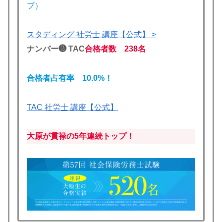
プ）
スタディング 社労士 講座【公式】 >
ナンバー❸ TAC
合格者数 238名
合格者占有率 10.0
%！
TAC 社労士 講座【公式】
大原が貫禄の5年連続トップ！