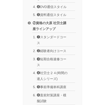
❹DVD通信スタイル
❺資料通信スタイル
②資格の大原 社労士講
座ラインアップ
❶スタンダードコー
ス
❷経験者向けコース
❸短期合格速修コー
ス
❹社労士２４(時間の
達人シリーズ)
❺事前準備単科講座
❻直前対策講座・模
擬試験