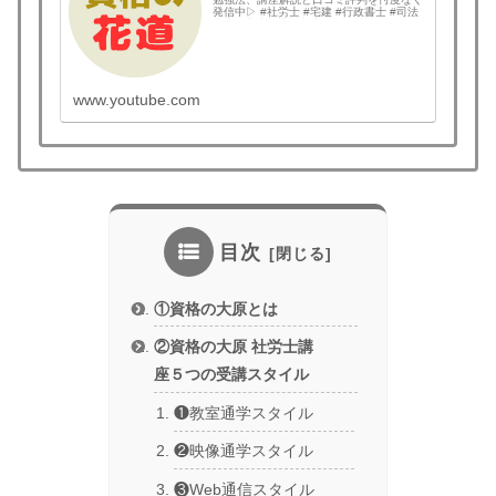
発信中▷ #社労士 #宅建 #行政書士 #司法
書士 #中小企業診断士 #予備試験 #公認会
計士 #土地家屋調査士 #弁理士 #技術士 #
国内MBA #情報処理技術者 な...
www.youtube.com
目次
①資格の大原とは
②資格の大原 社労士講
座５つの受講スタイル
❶教室通学スタイル
❷映像通学スタイル
❸Web通信スタイル