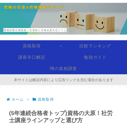
資格取得
比較ランキング
講座辛口解説
勉強ガイド
噂の真相調査
本サイトは解説内容により広告リンクを含む場合があります
ホーム
資格取得
(5年連続合格者トップ)資格の大原！社労
士講座ラインアップと選び方