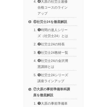
❹大原の社労士速修
合格コースのライン
アップ
⑥社労士24を徹底解説
❶時間の達人シリー
ズ（社労士24）とは
❷社労士24の特長
❸社労士24教材一覧
❹社労士24の金沢博
憲講師とは
❺社労士24シリーズ
講座ラインアップ
⑦大原の事前準備単科講
座を徹底解説
❶大原の事前準備単