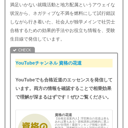
満足いかない就職活動と地方配属というアウェイな
状況から、ネガティブな不満を燃料にして試行錯誤
しながら行き着いた、社会人が独学メインで社労士
合格するための効果的手法やお役立ち情報を、受験
生目線で発信しています。
YouTubeチャンネル
資格の花道
YouTubeでも合格近道のエッセンスを発信して
います。両方の情報を確認することで相乗効果
で理解が深まるはずです！ぜひご覧ください。
資格の花道
【合格近道案内人】浮世舞台の花道は表も
あれば裏もある▷資格講座は戦略的に選ぶ
のが合理的！最新ランキング情報と効率的
勉強法、講座解説と口コミ評判を忖度なく