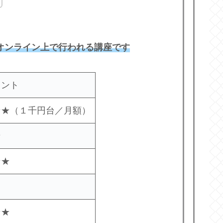
オンライン上で行われる講座です
イント
★★（１千円台／月額）
★
★★
★★