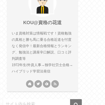
KOU@資格の花道
いま資格対策は情報戦です！資格勉強
の真相と勝ち馬に乗る合格近道を忖度
なく発信中！最新合格情報とランキン
グ、勉強法と講座辛口解説、口コミ評
判調査等
1972年生/外資人事→独学社労士合格→
ハイブリッド学習法発信