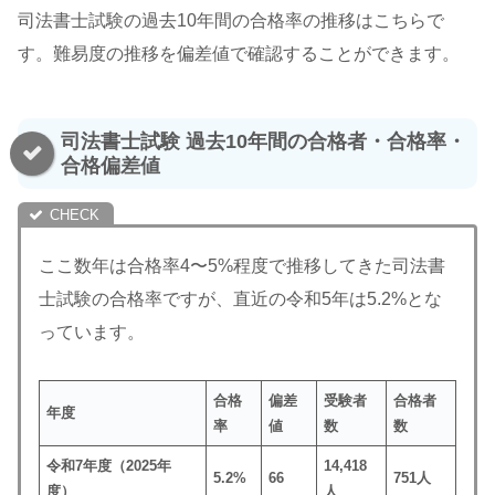
司法書士試験の過去10年間の合格率の推移はこちらで
す。難易度の推移を偏差値で確認することができます。
司法書士試験 過去10年間の合格者・合格率・
合格偏差値
ここ数年は合格率4〜5%程度で推移してきた司法書
士試験の合格率ですが、直近の令和5年は5.2%とな
っています。
合格
偏差
受験者
合格者
年度
率
値
数
数
令和7年度（2025年
14,418
5.2%
66
751人
度）
人