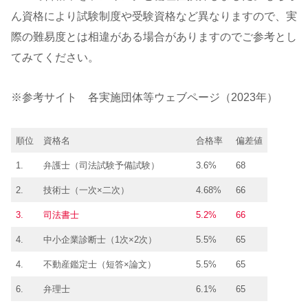
ん資格により試験制度や受験資格など異なりますので、実
際の難易度とは相違がある場合がありますのでご参考とし
てみてください。
※参考サイト 各実施団体等ウェブページ（2023年）
順位
資格名
合格率
偏差値
1.
弁護士（司法試験予備試験）
3.6%
68
2.
技術士（一次×二次）
4.68%
66
3.
司法書士
5.2%
66
4.
中小企業診断士（1次×2次）
5.5%
65
4.
不動産鑑定士（短答×論文）
5.5%
65
6.
弁理士
6.1%
65