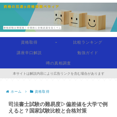
資格取得
比較ランキング
講座辛口解説
勉強ガイド
噂の真相調査
本サイトは解説内容により広告リンクを含む場合があります
ホーム
資格取得
司法書士試験の難易度▷偏差値を大学で例
えると？国家試験比較と合格対策