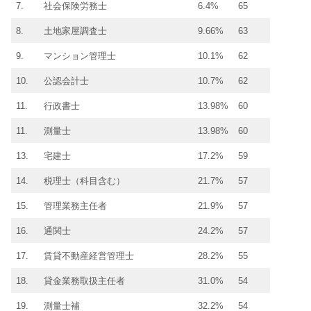
7.
社会保険労務士
6.4%
65
8.
土地家屋調査士
9.66%
63
9.
マンション管理士
10.1%
62
10.
公認会計士
10.7%
62
11.
行政書士
13.98%
60
11.
測量士
13.98%
60
13.
宅建士
17.2%
59
14.
税理士（科目含む）
21.7%
57
15.
管理業務主任者
21.9%
57
16.
通関士
24.2%
57
17.
賃貸不動産経営管理士
28.2%
55
18.
貸金業務取扱主任者
31.0%
54
19.
測量士補
32.2%
54