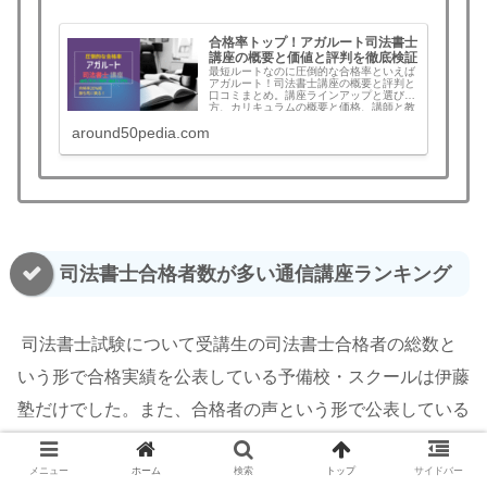
合格率トップ！アガルート司法書士
講座の概要と価値と評判を徹底検証
最短ルートなのに圧倒的な合格率といえば
アガルート！司法書士講座の概要と評判と
口コミまとめ。講座ラインアップと選び
方、カリキュラムの概要と価格、講師と教
材、メリット・デメリットなど評判と口コ
around50pedia.com
ミをまとめ。合格すれば全額返金！この記
事を読むとアガルートを選ぶべきか判断で
きます。
司法書士合格者数が多い通信講座ランキング
司法書士試験について受講生の司法書士合格者の総数と
いう形で合格実績を公表している予備校・スクールは伊藤
塾だけでした。また、合格者の声という形で公表している
スクール・講座がいくつかありますので暫定ランキングと
して比較します。（2026年3月現在）
メニュー
ホーム
検索
トップ
サイドバー