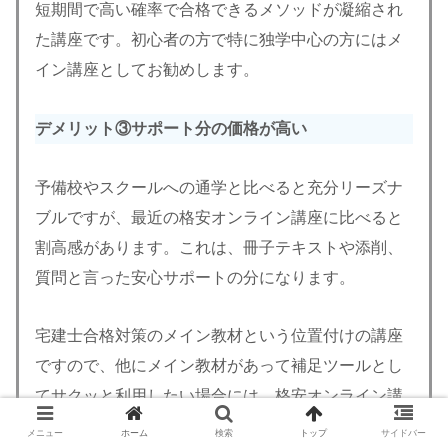
短期間で高い確率で合格できるメソッドが凝縮され
た講座です。初心者の方で特に独学中心の方にはメ
イン講座としてお勧めします。
デメリット③サポート分の価格が高い
予備校やスクールへの通学と比べると充分リーズナ
ブルですが、最近の格安オンライン講座に比べると
割高感があります。これは、冊子テキストや添削、
質問と言った安心サポートの分になります。
宅建士合格対策のメイン教材という位置付けの講座
ですので、他にメイン教材があって補足ツールとし
てサクッと利用したい場合には、格安オンライン講
座を選択するのが良いと思います。
メニュー
ホーム
検索
トップ
サイドバー