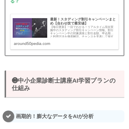
る？
最新！スタディング割引キャンペーンまと
め【合わせ技で最安値】
【毎日更新】一目でわかる！リアルタイム現在実
施中のスタディング割引キャンペーン情報。割引
キャンペーン中の対象講座と割引金額、申込期限
と利用方法を徹底解説。チャンスを見逃して損す
ることがなくなります。無料登録でさらにお得な
around50pedia.com
割引クーポンコード情報も！割引を見逃さず最安
値でスタートできます。予備試験、司法書士、公
認会計士、社労士、中小企業診断士、行政書士、
宅建、建築士、マン管/管業/賃管士、情報処理技術
者など！割引キャンペーンの年間回数と割引額目
安も一挙公開
❸中小企業診断士講座AI学習プランの
仕組み
画期的！膨大なデータをAIが分析