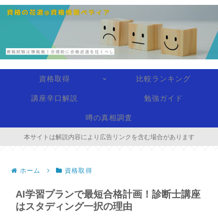
資格取得
比較ランキング
講座辛口解説
勉強ガイド
噂の真相調査
本サイトは解説内容により広告リンクを含む場合があります
ホーム
資格取得
AI学習プランで最短合格計画！診断士講座
はスタディング一択の理由