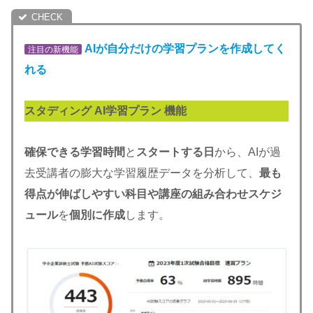
AIが自分だけの学習プランを作成してく
注目の新機能
れる
スタディング AI学習プラン 機能
確保できる学習時間
と
スタートする日
から、AIが過
去受講者の膨大な学習履歴データを分析して、
最も
得点が伸ばしやすい科目や講座の組み合わせスケジ
ュール
を
個別に作成
します。