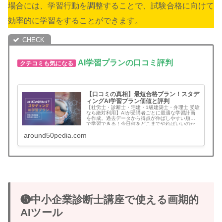
場合には、学習行動を調整することで、試験合格に向けて
効率的に学習をすることができます。
AI学習
プラン
の口コミ評判
クチコミも気になる
【口コミの真相】最短合格プラン！スタデ
ィングAI学習プラン価値と評判
【社労士・診断士・宅建・1級建築士・弁理士 受験
なら絶対利用】AIが受講者ごとに最適な学習計画
を作成。過去データから得点が伸ばしやすい順番
で学習できる！今日何をどこまでやればいいのか
わかるから迷いがなくなる！評判のAI学習プラン
around50pedia.com
を実際に利用している受講生の生のクチコミと評
判、活用法と感想の本音を探る！口コミの真相は
いかに？
❺中小企業診断士講座で使える画期的
AIツール