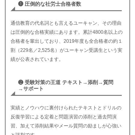
❶
圧倒的な社労士合格者数
通信教育の代名詞とも言えるユーキャン、その理由
は圧倒的な合格実績にあります。累計4800名以上の
合格者を輩出しており、2019年度も全合格者の約１
割（229名／2,525名）がユーキャン受講生という実
績が公表されています。
❷ 受験対策の王道 テキスト→添削→質問
→サポート
実績とノウハウに裏付けられたテキストとドリルの
反復学習による定着と問題演習の添削と過去問演
習、加えて添削結果やメール質問の励ましが心強い
と評判です。