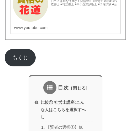
口コミ評判を忖度なく発信中▷ #社労士 #宅建 #行
政書士 #司法書士 #中小企業診断士 #予備試験 #公
認会計士 #土地家屋調査士 #弁理士 #技術士 #国内
MBA #情報処理技術者 な...
www.youtube.com
もくじ
目次
比較① 社労士講座:こん
な人はこちらを選択すべ
し
【賢者の選択①】低