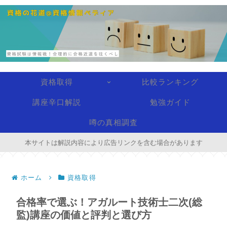
資格取得
比較ランキング
講座辛口解説
勉強ガイド
噂の真相調査
本サイトは解説内容により広告リンクを含む場合があります
ホーム
資格取得
合格率で選ぶ！アガルート技術士二次(総
監)講座の価値と評判と選び方