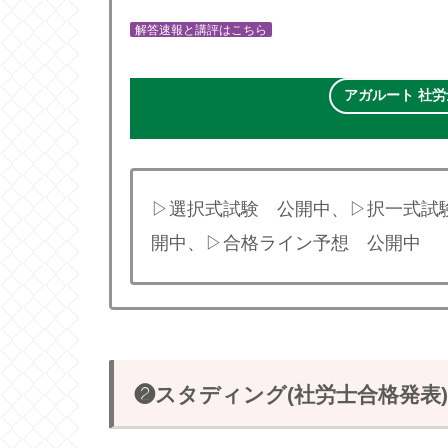
解答速報と講評はこちら
アガルート 社労
▷選択式試験 公開中、▷択一式試
開中、▷合格ライン予想 公開中
❷スタディング(社労士合格発表