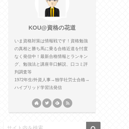
KOU@資格の花道
いま資格対策は情報戦です！資格勉強
の真相と勝ち馬に乗る合格近道を忖度
なく発信中！最新合格情報とランキン
グ、勉強法と講座辛口解説、口コミ評
判調査等
1972年生/外資人事→独学社労士合格→
ハイブリッド学習法発信