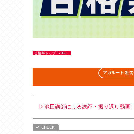
合格率トップ35.8%！
アガルート 社労
▷池田講師による総評・振り返り動画