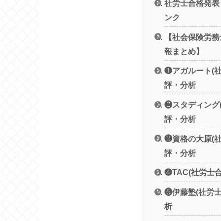
社労士合格発表
ンク
【社会保険労務
報まとめ】
❶アガルート(
評・分析
❷スタディング
評・分析
❸資格の大原(
評・分析
❹TAC(社労士
❺伊藤塾(社労
析