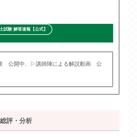
士試験 解答速報【公式】
験 公開中、▷講師陣による解説動画 公
)総評・分析