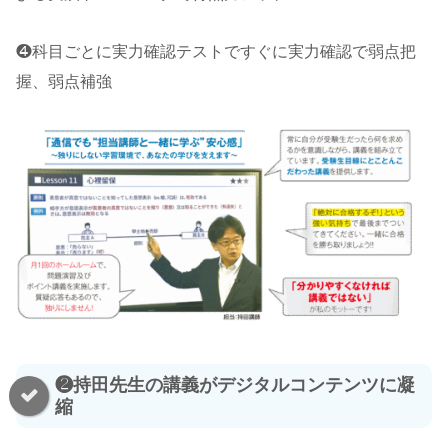
❹科目ごとに実⼒確認テストですぐに実⼒確認で弱点把
握、弱点補強
❷持田先生の講義がデジタルコンテンツに凝
縮