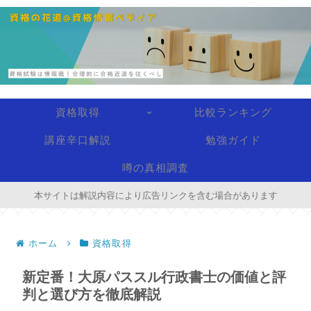
資格取得
比較ランキング
講座辛口解説
勉強ガイド
噂の真相調査
本サイトは解説内容により広告リンクを含む場合があります
ホーム
資格取得
新定番！大原パススル行政書士の価値と評
判と選び方を徹底解説