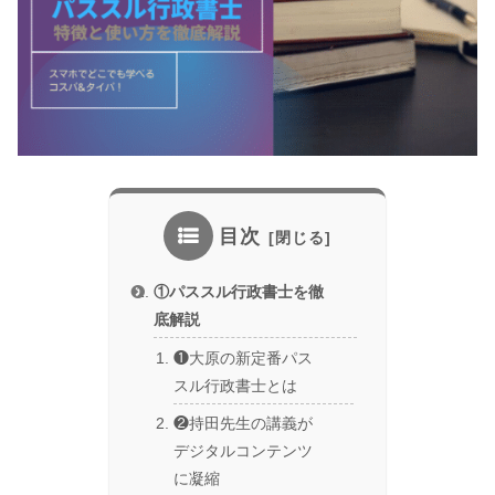
目次
①パススル行政書士を徹
底解説
❶大原の新定番パス
スル行政書士とは
❷持田先生の講義が
デジタルコンテンツ
に凝縮