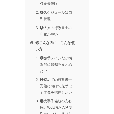
必要最低限
❷スケジュールは自
己管理
❸大原の行政書士の
印象が薄い
⑤こんな方に、こんな使
い方
❶独学メインだが横
断的に知識をまとめ
たい
❷初めての行政書士
受験に向けて先ずは
全体像を把握したい
❸大手予備校の安心
感とWeb講座の利便
性をいいとこ取りし