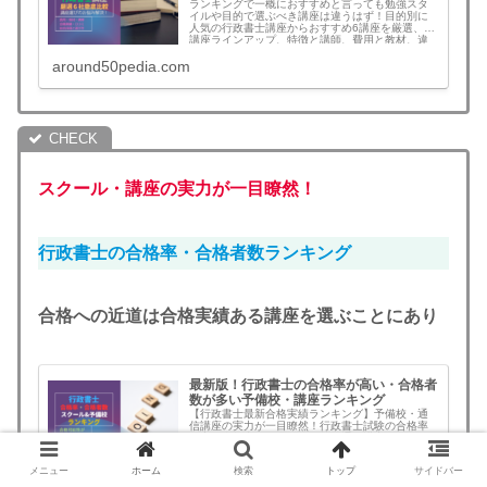
ランキングで一概におすすめと言っても勉強スタ
イルや目的で選ぶべき講座は違うはず！目的別に
人気の行政書士講座からおすすめ6講座を厳選、各
講座ラインアップ、特徴と講師、費用と教材、違
いと選び方を徹底解説。アガルート、スタディン
around50pedia.com
グ,ユーキャン、大原の行政書士30、東京法経学
院、オンスクを徹底比較！どれを選ぶべきかがわ
かります。
スクール・講座の実力が一目瞭然！
行政書士の合格率・合格者数ランキング
合格への近道は合格実績ある講座を選ぶことにあり
最新版！行政書士の合格率が高い・合格者
数が多い予備校・講座ランキング
【行政書士最新合格実績ランキング】予備校・通
信講座の実力が一目瞭然！行政書士試験の合格率
が高い合格者数が多い予備校や通信講座を知りた
い！行政書士合格の近道はここ。
メニュー
ホーム
検索
トップ
サイドバー
around50pedia.com