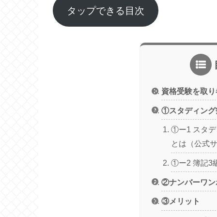
タップできる目次
資格受験を取り
①スタディング
①ー1 スタディ
とは（公式
①ー2 簿記
②ナンバーワン
③メリット