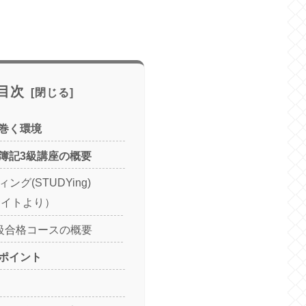
目次
巻く環境
簿記3級講座の概要
ング(STUDYing)
サイトより）
3級合格コースの概要
ポイント