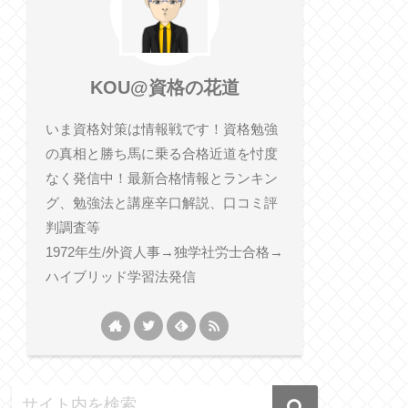
KOU@資格の花道
いま資格対策は情報戦です！資格勉強
の真相と勝ち馬に乗る合格近道を忖度
なく発信中！最新合格情報とランキン
グ、勉強法と講座辛口解説、口コミ評
判調査等
1972年生/外資人事→独学社労士合格→
ハイブリッド学習法発信