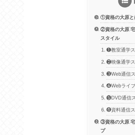
①資格の大原と
②資格の大原 
スタイル
❶教室通学
❷映像通学
❸Web通信
❹Webライ
❺DVD通信
❻資料通信
③資格の大原 
プ