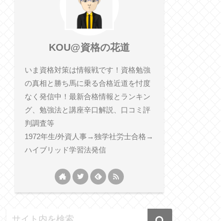
KOU@資格の花道
いま資格対策は情報戦です！資格勉強
の真相と勝ち馬に乗る合格近道を忖度
なく発信中！最新合格情報とランキン
グ、勉強法と講座辛口解説、口コミ評
判調査等
1972年生/外資人事→独学社労士合格→
ハイブリッド学習法発信