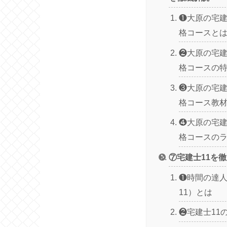
❶大原の宅
格コースと
❷大原の宅
格コースの
❸大原の宅
格コース教
❹大原の宅
格コースの
⑦宅建士11を
❶時間の達
11）とは
❷宅建士11