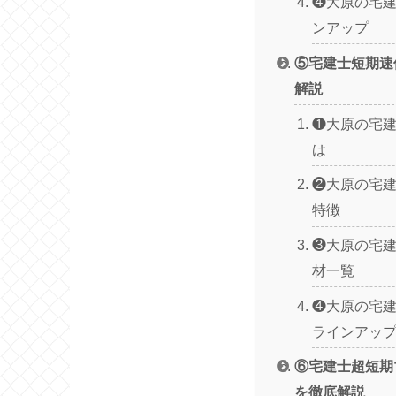
❹大原の宅
ンアップ
⑤宅建士短期速
解説
❶大原の宅
は
❷大原の宅
特徴
❸大原の宅
材一覧
❹大原の宅
ラインアッ
⑥宅建士超短期
を徹底解説