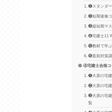
❶スタンダ
❷短期速修
❸超短期マ
❹宅建士11 
❺教材で学
❻直前対策
④宅建士合格コ
❶大原の宅
❷大原の宅
❸大原の宅
覧