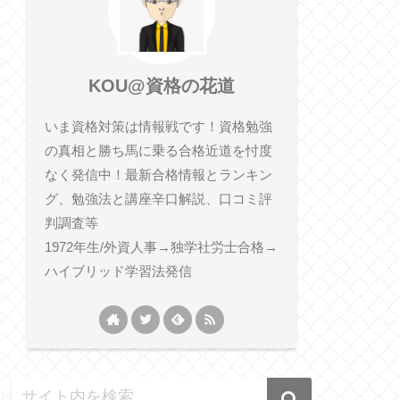
KOU@資格の花道
いま資格対策は情報戦です！資格勉強
の真相と勝ち馬に乗る合格近道を忖度
なく発信中！最新合格情報とランキン
グ、勉強法と講座辛口解説、口コミ評
判調査等
1972年生/外資人事→独学社労士合格→
ハイブリッド学習法発信