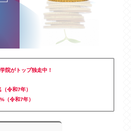
会計学院がトップ独走中！
2名（令和7年）
.7%（令和7年）