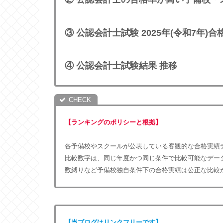
③
公認会計士
試験
2025年(令和7年)合
④ 公認会計士試験結果
推移
【ランキングのポリシーと根拠】
各予備校やスクールが公表している客観的な合格実績
比較数字は、同じ年度かつ同じ条件で比較可能なデー
数縛りなど予備校独自条件下の合格実績は公正な比較
【当ブログはリンクフリーです】