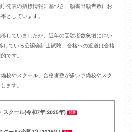
融庁発表の指標情報に基づき、願書出願者数にお
格率としています。
推移していましたが、近年の受験者数急増に伴い
移している公認会計士試験。合格への近道は合格
理的です。
予備校やスクール、合格者数が多い予備校やスク
介します。
クール(令和7年:2025年)
最新
ール(令和7年:2025年)