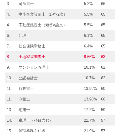
3.
司法書士
5.2%
66
4.
中小企業診断士（1次×2次）
5.5%
65
4.
不動産鑑定士（短答×論文）
5.5%
65
6.
弁理士
6.1%
65
7.
社会保険労務士
6.4%
65
8.
土地家屋調査士
9.66%
63
9.
マンション管理士
10.1%
62
10.
公認会計士
10.7%
62
11.
行政書士
13.98%
60
11.
測量士
13.98%
60
13.
宅建士
17.2%
59
14.
税理士（科目含む）
21.7%
57
15.
管理業務主任者
21.9%
57