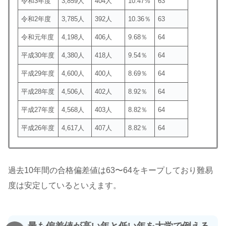
令和3年度
3,859人
404人
10.47%
63
令和2年度
3,785人
392人
10.36％
63
令和元年度
4,198人
406人
9.68％
64
平成30年度
4,380人
418人
9.54％
64
平成29年度
4,600人
400人
8.69％
64
平成28年度
4,506人
402人
8.92％
64
平成27年度
4,568人
403人
8.82％
64
平成26年度
4,617人
407人
8.82％
64
過去10年間の合格偏差値は63〜64をキープしており難易
度は安定しているといえます。
最も偏差値が高い年と低い年を大学で例える