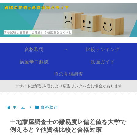
資格取得
比較ランキング
講座辛口解説
勉強ガイド
噂の真相調査
本サイトは解説内容により広告リンクを含む場合があります
ホーム
資格取得
土地家屋調査士の難易度▷偏差値を大学で
例えると？他資格比較と合格対策