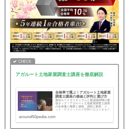
アガルート土地家屋調査士講座を徹底解説
合格率で選ぶ！アガルート土地家屋
調査士講座の価値と評判と選び方
最短ルートカリキュラムと最強講師陣の最
強タッグ！アガルート土地家屋調査士講座
の全体像と概要と価格、講師と教材、メリ
ット・デメリットなど評判と口コミをまと
め。伝説の複素数モードも。合格すれば全
around50pedia.com
額返金！この記事を読むとアガルートを選
ぶべきか判断できます。土地家屋調査士講
座検討中の方は必見！