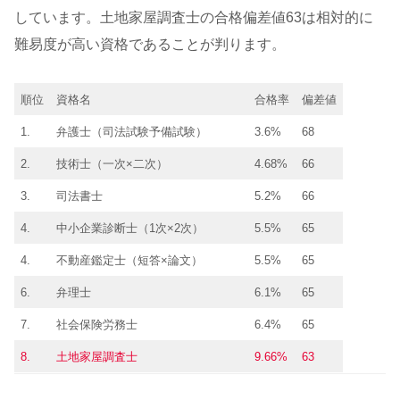
しています。土地家屋調査士の合格偏差値63は相対的に
難易度が高い資格であることが判ります。
順位
資格名
合格率
偏差値
1.
弁護士（司法試験予備試験）
3.6%
68
2.
技術士（一次×二次）
4.68%
66
3.
司法書士
5.2%
66
4.
中小企業診断士（1次×2次）
5.5%
65
4.
不動産鑑定士（短答×論文）
5.5%
65
6.
弁理士
6.1%
65
7.
社会保険労務士
6.4%
65
8.
土地家屋調査士
9.66%
63