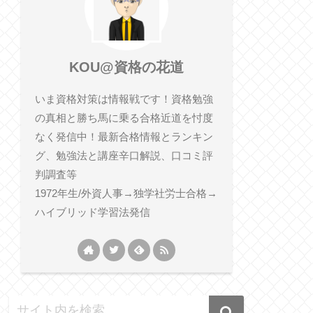
KOU@資格の花道
いま資格対策は情報戦です！資格勉強
の真相と勝ち馬に乗る合格近道を忖度
なく発信中！最新合格情報とランキン
グ、勉強法と講座辛口解説、口コミ評
判調査等
1972年生/外資人事→独学社労士合格→
ハイブリッド学習法発信