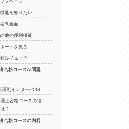
トップページ
の機能を知りたい
の結果画面
その他の便利機能
レポートを見る
理解度チェック
者合格コースAI問題
間隔(インターバル)
管理士合格コースの復
定は？
者合格コースの内容