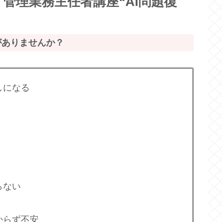
管理業務主任者講座“AI問題復
がありませんか？
しになる
らない
からず不安