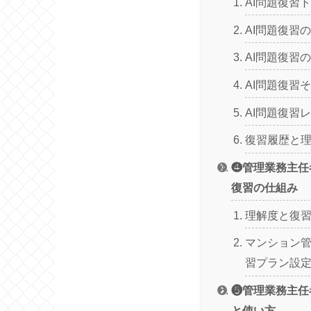
AI問題復習
AI問題復習
AI問題復習
AI問題復習
AI問題復習
復習履歴と
❹管理業務主任
復習の仕組み
理解度と復習
マンション
習プラン設
❺管理業務主任
と使い方