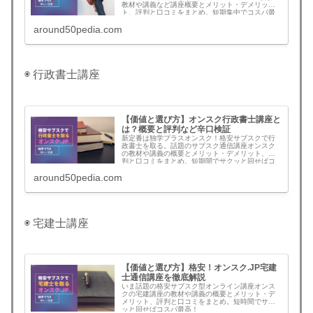
教材や講義など講座概要とメリット・デメリッ
ト、評判と口コミをまとめ。短期集中でコスパ最
高。
around50pedia.com
◉ 行政書士講座
【価値と選び方】オンスク行政書士講座と
は？概要と評判など辛口検証
新定番は独学プラスオンスク！格安サブスクで行
政書士を取る。話題のサブスク通信講座オンスク
の教材や講義の概要とメリット・デメリット、評
判と口コミをまとめ。短期間でサクッと回せばコ
スパ最高！
around50pedia.com
◉ 宅建士講座
【価値と選び方】格安！オンスク.JP宅建
士通信講座を徹底解説
いま話題の格安サブスク型オンライン講座オンス
クの宅建講座の教材や講義の概要とメリット・デ
メリット、評判と口コミをまとめ。短時間でサク
ッと回せばコスパ最高！