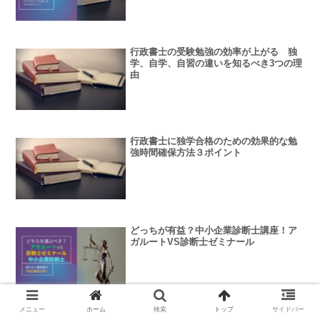
行政書士の受験勉強の効率が上がる 独
学、自学、自習の違いを知るべき3つの理
由
行政書士に独学合格のための効果的な勉
強時間確保方法３ポイント
どっちが有益？中小企業診断士講座！ア
ガルートVS診断士ゼミナール
メニュー
ホーム
検索
トップ
サイドバー
どっちが有益？宅建士講座！アガルート