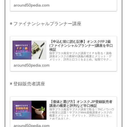
around50pedia.com
◉ ファイナンシャルプランナー講座
【申込む前に読む記事】オンスクFP 2級
(ファイナンシャルプランナー)講座を辛口
検証
独学プラス格安サブスク講座でＦＰを取る！資格
講座オンスクの教材や講義の概要とメリット・デ
メリット、評判と口コミをまとめ。短期でサクッ
と回せばコスパ最高！
around50pedia.com
◉ 登録販売者講座
【価値と選び方】オンスク.JP登録販売者
講座の概要と評判など辛口検証
独学プラス格安サブスク講座で取る！TACノウハウ
が格安と話題！サブスクWeb資格講座オンスクの
概要とメリット・デメリット、評判と口コミをま
とめてみました。
around50pedia.com