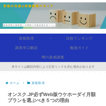
資格取得
比較ランキング
講座辛口解説
勉強ガイド
噂の真相調査
本サイトは解説内容により広告リンクを含む場合があります
ホーム
資格取得
オンスク.JP必ずWeb版ウケホーダイ月額
プランを選ぶべき５つの理由