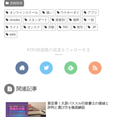
資格取得
オンラインスクール
違い
ウケホーダイ
アプリ
onsuku
スタンダード
資格別
無料
一括
ライト
オンスク
月額
TAC
割引
.JP
web
KOU@資格の花道をフォローする
関連記事
新定番！大原パススル行政書士の価値と
評判と選び方を徹底解説