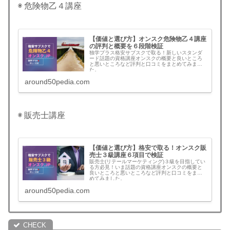
◉ 危険物乙４講座
【価値と選び方】オンスク危険物乙４講座
の評判と概要を６段階検証
独学プラス格安サブスクで取る！新しいスタンダ
ード話題の資格講座オンスクの概要と良いところ
と悪いところなど評判と口コミをまとめてみまし
た。
around50pedia.com
◉ 販売士講座
【価値と選び方】格安で取る！オンスク販
売士３級講座６項目で検証
販売士(リテールマーケティング)３級を目指してい
る方必見！いま話題の資格講座オンスクの概要と
良いところと悪いところなど評判と口コミをまと
めてみました。
around50pedia.com