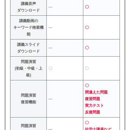
講義音声
―
〇
ダウンロード
講義動画の
キーワード検索機
―
〇
能
講義スライド
―
〇
ダウンロード
問題演習
(初級・中級・上
〇
〇
級)
〇
間違えた問題
問題演習
―
復習問題
復習機能
実力テスト
反復問題
〇
問題演習
―
社労士講座など