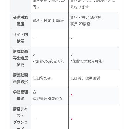
単科講座：税込720
資格別プラン：講座ごとに
円～
異なります
受講対象
資格・検定 39講座
資格・検定 19講座
講座
実用 23講座
サイト内
―
○
検索
講義動画
○
○
再生速度
7段階での変更可能
7段階での変更可能
変更
講義動画
低画質のみ
低画質、標準画質
画質選択
学習管理
△
○
機能
進捗管理機能のみ
講座テキ
スト
―
○
ダウンロ
ード