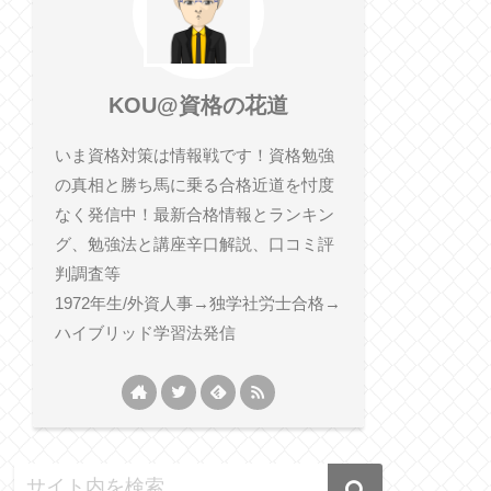
KOU@資格の花道
いま資格対策は情報戦です！資格勉強
の真相と勝ち馬に乗る合格近道を忖度
なく発信中！最新合格情報とランキン
グ、勉強法と講座辛口解説、口コミ評
判調査等
1972年生/外資人事→独学社労士合格→
ハイブリッド学習法発信