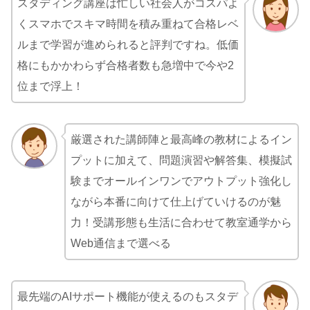
スタディング講座は忙しい社会人がコスパよ
くスマホでスキマ時間を積み重ねて合格レベ
ルまで学習が進められると評判ですね。低価
格にもかかわらず合格者数も急増中で今や2
位まで浮上！
厳選された講師陣と最高峰の教材によるイン
プットに加えて、問題演習や解答集、模擬試
験までオールインワンでアウトプット強化し
ながら本番に向けて仕上げていけるのが魅
力！受講形態も生活に合わせて教室通学から
Web通信まで選べる
最先端のAIサポート機能が使えるのもスタデ