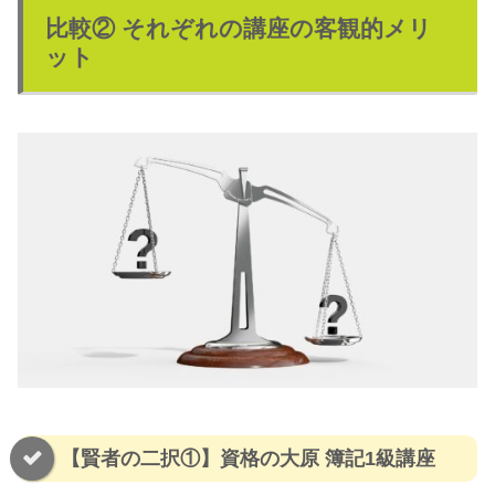
比較② それぞれの講座の客観的メリ
ット
【賢者の二択①】資格の大原 簿記1級講座