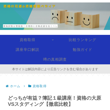
資格取得
比較ランキング
講座辛口解説
勉強ガイド
噂の真相調査
本サイトは解説内容により広告リンクを含む場合があります
ホーム
資格取得
どっちが有益？簿記１級講座！資格の大原
VSスタディング【徹底比較】