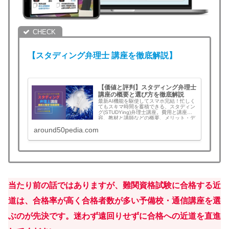
【スタディング
弁理士
講座を徹底解説】
【価値と評判】スタディング弁理士
講座の概要と選び方を徹底解説
最新AI機能を駆使してスマホ完結！忙しく
てもスキマ時間を蓄積できる、スタディン
グ(STUDYing)弁理士講座。費用と講座内
容、教材と講師などの概要、メリット・デ
メリット、評判と口コミをまとめ。弁理士
around50pedia.com
講座を検討中の方は必見！
当たり前の話ではありますが、難関資格試験に合格する近
道は、合格率が高く合格者数が多い予備校・通信講座を選
ぶのが先決です。迷わず遠回りせずに合格への近道を直進