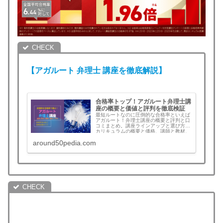
【アガルート
弁理士
講座を徹底解説】
合格率トップ！アガルート弁理士講
座の概要と価値と評判を徹底検証
最短ルートなのに圧倒的な合格率といえば
アガルート！弁理士講座の概要と評判と口
コミまとめ。講座ラインアップと選び方、
カリキュラムの概要と価格、講師と教材、
メリット・デメリットなど評判と口コミを
around50pedia.com
まとめ。合格すれば全額返金！この記事を
読むとアガルートを選ぶべきか判断できま
す。