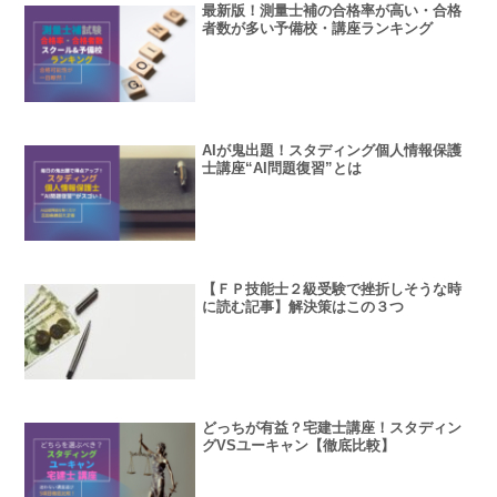
最新版！測量士補の合格率が高い・合格
者数が多い予備校・講座ランキング
AIが鬼出題！スタディング個人情報保護
士講座“AI問題復習”とは
【ＦＰ技能士２級受験で挫折しそうな時
に読む記事】解決策はこの３つ
どっちが有益？宅建士講座！スタディン
グVSユーキャン【徹底比較】