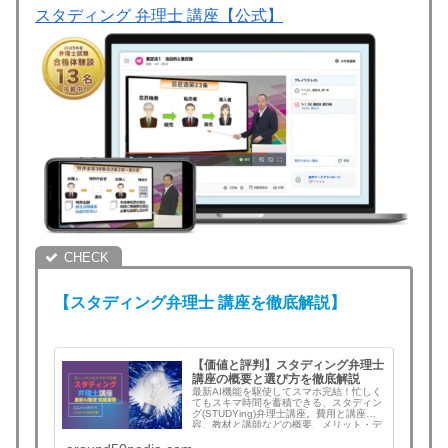
スタディング 弁理士 講座【公式】
【スタディング
弁理士
講座を徹底解説】
【価値と評判】スタディング弁理士
講座の概要と選び方を徹底解説
最新AI機能を駆使してスマホ完結！忙しく
てもスキマ時間を蓄積できる、スタディン
グ(STUDYing)弁理士講座。費用と講座内
容、教材と講師などの概要、メリット・デ
メリット、評判と口コミをまとめ。弁理士
講座を検討中の方は必見！