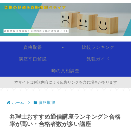
資格取得
比較ランキング
講座辛口解説
勉強ガイド
噂の真相調査
本サイトは解説内容により広告リンクを含む場合があります
ホーム
資格取得
弁理士おすすめ通信講座ランキング▷合格
率が高い・合格者数が多い講座