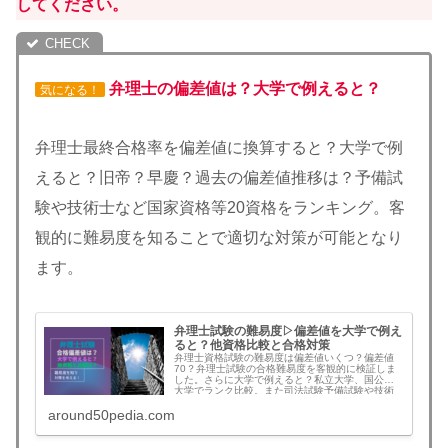
してください。
弁理士の偏差値は？大学で例えると？
気になる！
弁理士最終合格率を偏差値に換算すると？大学で例
えると？旧帝？早慶？過去の偏差値推移は？予備試
験や技術士など国家資格等20資格をランキング。客
観的に難易度を知ることで適切な対策が可能となり
ます。
弁理士試験の難易度▷偏差値を大学で例え
ると？他資格比較と合格対策
弁理士資格試験の難易度は偏差値いくつ？偏差値
70？弁理士試験の合格難易度を客観的に検証しま
した。さらに大学で例えると？私立大学、国公立
大学でランク比較。また司法試験予備試験や技術
士など他の国家資格や難関資格20資格の偏差値を
around50pedia.com
ランキング比較。弁理士合格難易度を客観的に知
ることで適切な対策を検討することができます。
弁理士試験を目指す方は必見！合格可能性を高め
る方法も。