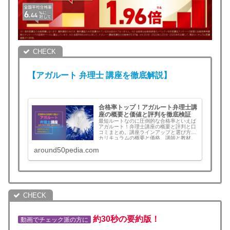
【アガルート
弁理士
講座を徹底解説】
合格率トップ！アガルート弁理士講
座の概要と価値と評判を徹底検証
最短ルートなのに圧倒的な合格率といえば
アガルート！弁理士講座の概要と評判と口
コミまとめ。講座ラインアップと選び方、
カリキュラムの概要と価格、講師と教材、
メリット・デメリットなど評判と口コミを
around50pedia.com
まとめ。合格すれば全額返金！この記事を
読むとアガルートを選ぶべきか判断できま
す。
約30秒の要約版！
動画でチェック派の方に