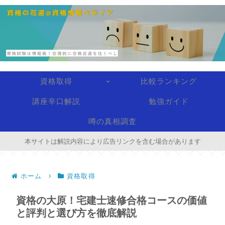
資格取得
比較ランキング
講座辛口解説
勉強ガイド
噂の真相調査
本サイトは解説内容により広告リンクを含む場合があります
ホーム
資格取得
資格の大原！宅建士速修合格コースの価値
と評判と選び方を徹底解説