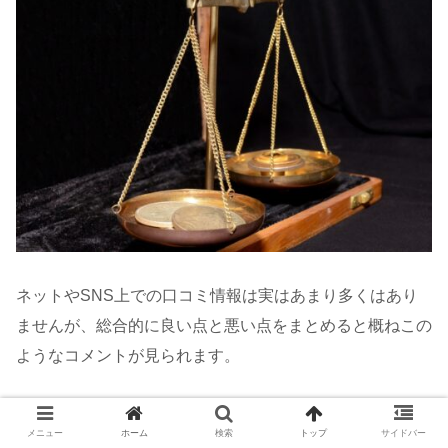
ネットやSNS上での口コミ情報は実はあまり多くはあり
ませんが、総合的に良い点と悪い点をまとめると概ねこの
ようなコメントが見られます。
【賢者の二択①】オンスク.JP登録販売者３級
メニュー
ホーム
検索
トップ
サイドバー