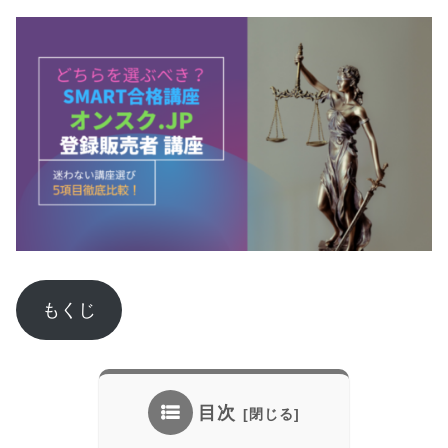
もくじ
目次