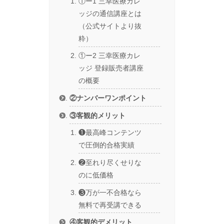
①ー1 三幸医療カレ
ッジの通信講座とは
（公式サイトより抜
粋）
①ー2 三幸医療カレ
ッジ 登録販売者講座
の概要
②ナンバーワンポイント
③客観的メリット
❶最高峰コンテンツ
で圧倒的合格実績
❷至れり尽くせりな
のに低価格
❸万が一不合格なら
無料で再受講できる
④客観的デメリット