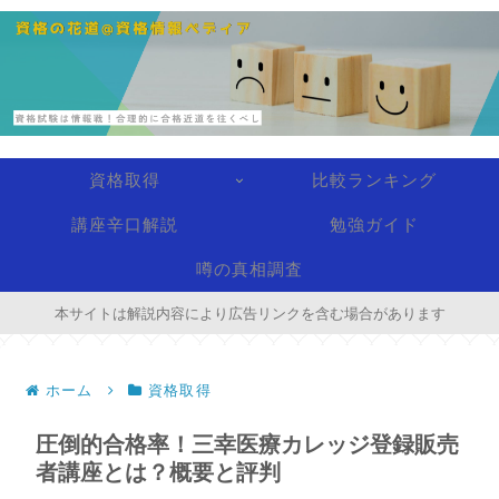
資格取得
比較ランキング
講座辛口解説
勉強ガイド
噂の真相調査
本サイトは解説内容により広告リンクを含む場合があります
ホーム
資格取得
圧倒的合格率！三幸医療カレッジ登録販売
者講座とは？概要と評判